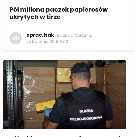
Pół miliona paczek papierosów
ukrytych w tirze
oprac. hak
redakcja@bia24.pl
OH
25 kwietnia 2018, 08:01