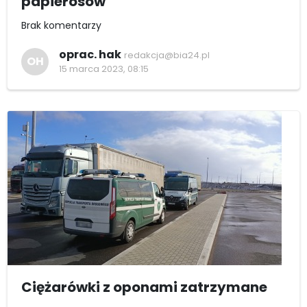
papierosów
Brak komentarzy
oprac. hak
redakcja@bia24.pl
OH
15 marca 2023, 08:15
Ciężarówki z oponami zatrzymane