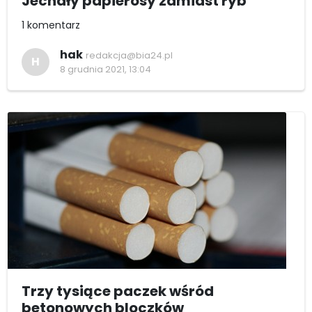
Jechały papierosy zamiast ryb
1 komentarz
hak
redakcja@bia24.pl
H
8 grudnia 2021, 13:04
Trzy tysiące paczek wśród
betonowych bloczków