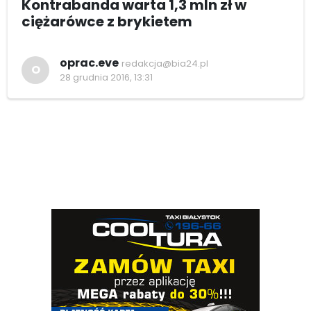
Kontrabanda warta 1,3 mln zł w
ciężarówce z brykietem
oprac.eve
redakcja@bia24.pl
O
28 grudnia 2016, 13:31