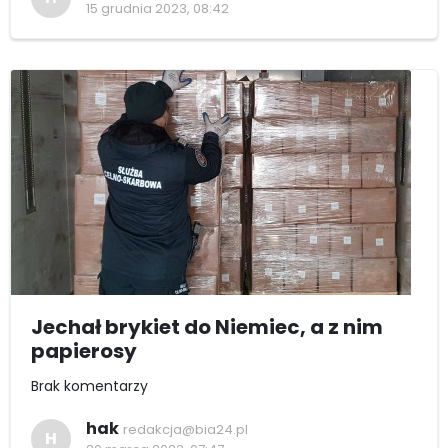
15 grudnia 2023, 08:42
Jechał brykiet do Niemiec, a z nim
papierosy
Brak komentarzy
hak
redakcja@bia24.pl
H