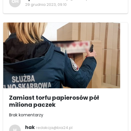
OH
29 grudnia 2023, 09:10
Zamiast torfu papierosów pół
miliona paczek
Brak komentarzy
hak
redakcja@bia24.pl
H