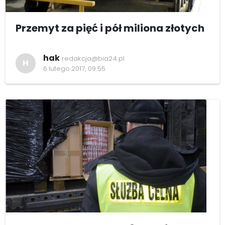
Przemyt za pięć i pół miliona złotych
hak
redakcja@bia24.pl
H
6 lutego 2017, 09:55