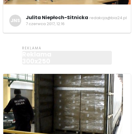
Julita Niepłoch-Sitnicka
redakcja@bia24.pl
JNS
7 czerwca 2017, 12:16
Reklama
300x250