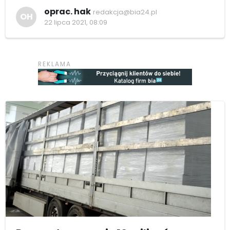
oprac. hak
redakcja@bia24.pl
OH
22 lipca 2021, 08:09