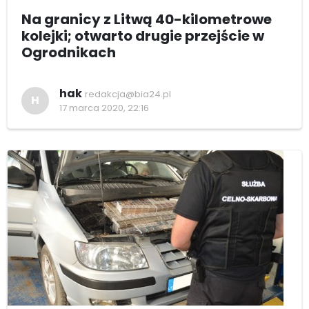
Na granicy z Litwą 40-kilometrowe
kolejki; otwarto drugie przejście w
Ogrodnikach
hak
redakcja@bia24.pl
H
17 marca 2020, 22:16