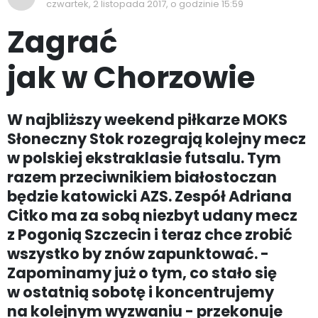
czwartek, 2 listopada 2017, o godzinie 15:59
Zagrać
jak w Chorzowie
W najbliższy weekend piłkarze MOKS
Słoneczny Stok rozegrają kolejny mecz
w polskiej ekstraklasie futsalu. Tym
razem przeciwnikiem białostoczan
będzie katowicki AZS. Zespół Adriana
Citko ma za sobą niezbyt udany mecz
z Pogonią Szczecin i teraz chce zrobić
wszystko by znów zapunktować. -
Zapominamy już o tym, co stało się
w ostatnią sobotę i koncentrujemy
na kolejnym wyzwaniu - przekonuje