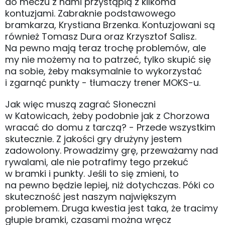
do meczu z nami przystąpią z kilkoma
kontuzjami. Zabraknie podstawowego
bramkarza, Krystiana Brzenka. Kontuzjowani są
również Tomasz Dura oraz Krzysztof Salisz.
Na pewno mają teraz trochę problemów, ale
my nie możemy na to patrzeć, tylko skupić się
na sobie, żeby maksymalnie to wykorzystać
i zgarnąć punkty - tłumaczy trener MOKS-u.
Jak więc muszą zagrać Słoneczni
w Katowicach, żeby podobnie jak z Chorzowa
wracać do domu z tarczą? - Przede wszystkim
skutecznie. Z jakości gry drużyny jestem
zadowolony. Prowadzimy grę, przeważamy nad
rywalami, ale nie potrafimy tego przekuć
w bramki i punkty. Jeśli to się zmieni, to
na pewno będzie lepiej, niż dotychczas. Póki co
skuteczność jest naszym największym
problemem. Druga kwestia jest taka, że tracimy
głupie bramki, czasami można wręcz