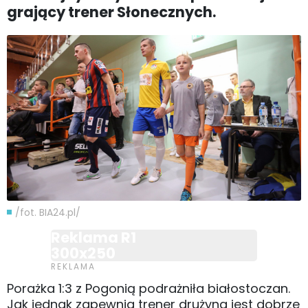
grający trener Słonecznych.
/fot. BIA24.pl/
Reklama R1
300x250
Porażka 1:3 z Pogonią podrażniła białostoczan.
Jak jednak zapewnia trener drużyna jest dobrze