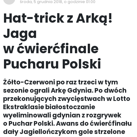
środa, 5 grudnia 2018, o godzinie 01:00
Hat-trick z Arką!
Jaga
w ćwierćfinale
Pucharu Polski
Żółto-Czerwoni po raz trzeci w tym
sezonie ograli Arkę Gdynia. Po dwóch
przekonujących zwycięstwach w Lotto
Ekstraklasie białostoczanie
wyeliminowali gdynian z rozgrywek
o Puchar Polski. Awans do ćwierćfinału
dały Jagiellończykom gole strzelone