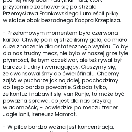
przytomnie zachował się po strzale
Przemysława Frankowskiego i umieścił piłkę
w siatce obok bezradnego Kacpra Krzepisza.
- Przełomowym momentem była czerwona
kartka. Chwilę po niej strzeliliśmy gola, co miało
duże znaczenie dla ostatecznego wyniku. To był
dla nas trudny mecz, nie było w naszej grze tyle
płynności, ile bym oczekiwał, ale też rywal był
bardzo trudny i wymagający. Cieszymy się,
że awansowaliśmy do ćwierćfinału. Chcemy
zajść w pucharze jak najdalej, podchodzimy
do tego bardzo poważnie. Szkoda tylko,
że kontuzji nabawił się Ivan Runje, to może być
poważna sprawa, co jest dla nas przykrą
wiadomością - powiedział po meczu trener
Jagiellonii, Ireneusz Mamrot.
- W piłce bardzo ważna jest koncentracja,