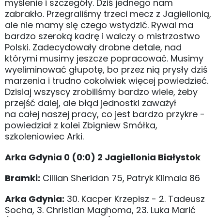
myślenie i szczegóły. Dziś jednego nam
zabrakło. Przegraliśmy trzeci mecz z Jagiellonią,
ale nie mamy się czego wstydzić. Rywal ma
bardzo szeroką kadrę i walczy o mistrzostwo
Polski. Zadecydowały drobne detale, nad
którymi musimy jeszcze popracować. Musimy
wyeliminować głupotę, bo przez nią prysły dziś
marzenia i trudno cokolwiek więcej powiedzieć.
Dzisiaj wszyscy zrobiliśmy bardzo wiele, żeby
przejść dalej, ale błąd jednostki zaważył
na całej naszej pracy, co jest bardzo przykre -
powiedział z kolei Zbigniew Smółka,
szkoleniowiec Arki.
Arka Gdynia 0 (0:0) 2 Jagiellonia Białystok
Bramki:
Cillian Sheridan 75, Patryk Klimala 86
Arka Gdynia:
30. Kacper Krzepisz - 2. Tadeusz
Socha, 3. Christian Maghoma, 23. Luka Marić