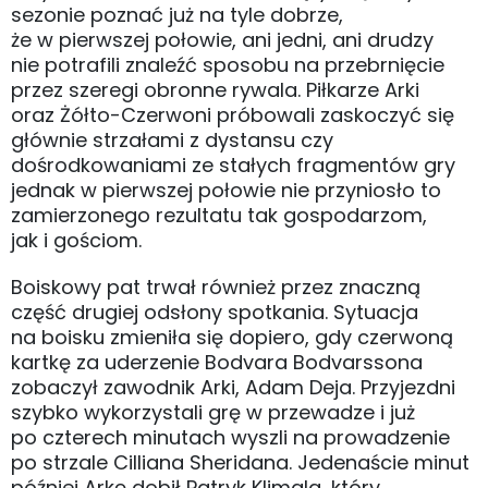
sezonie poznać już na tyle dobrze,
że w pierwszej połowie, ani jedni, ani drudzy
nie potrafili znaleźć sposobu na przebrnięcie
przez szeregi obronne rywala. Piłkarze Arki
oraz Żółto-Czerwoni próbowali zaskoczyć się
głównie strzałami z dystansu czy
dośrodkowaniami ze stałych fragmentów gry
jednak w pierwszej połowie nie przyniosło to
zamierzonego rezultatu tak gospodarzom,
jak i gościom.
Boiskowy pat trwał również przez znaczną
część drugiej odsłony spotkania. Sytuacja
na boisku zmieniła się dopiero, gdy czerwoną
kartkę za uderzenie Bodvara Bodvarssona
zobaczył zawodnik Arki, Adam Deja. Przyjezdni
szybko wykorzystali grę w przewadze i już
po czterech minutach wyszli na prowadzenie
po strzale Cilliana Sheridana. Jedenaście minut
później Arkę dobił Patryk Klimala, który