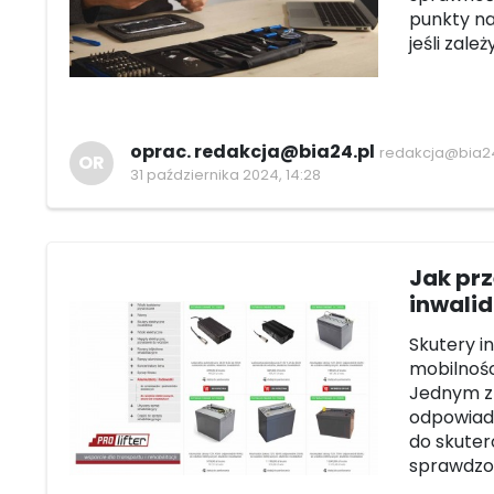
punkty na
jeśli zal
oprac. redakcja@bia24.pl
redakcja@bia24
OR
31 października 2024, 14:28
Jak pr
inwali
Skutery i
mobilnośc
Jednym z 
odpowiada
do skuteró
sprawdzon