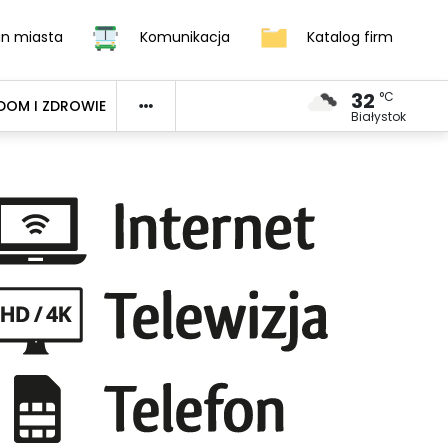
an miasta
Komunikacja
Katalog firm
32
°C
DOM I ZDROWIE
Białystok