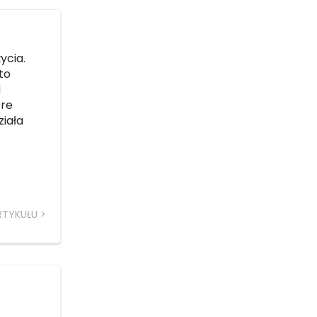
ycia.
to
d
óre
ziała
RTYKUŁU