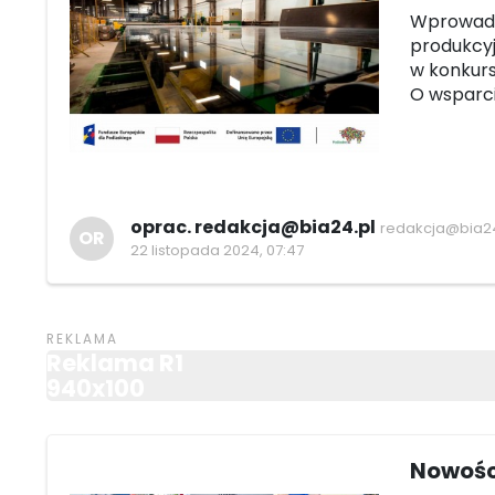
Wprowadz
produkcyj
w konkurs
O wsparci
oprac. redakcja@bia24.pl
redakcja@bia24
OR
22 listopada 2024, 07:47
Reklama R1
940x100
Nowośc