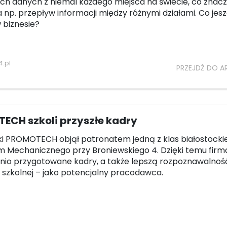
h danych z niemal każdego miejsca na świecie, co znac
 np. przepływ informacji między różnymi działami. Co jes
 biznesie?
.pl
PRZEJDŹ DO A
ECH szkoli przyszłe kadry
ki PROMOTECH objął patronatem jedną z klas białostocki
 Mechanicznego przy Broniewskiego 4. Dzięki temu firm
nio przygotowane kadry, a także lepszą rozpoznawalnoś
 szkolnej – jako potencjalny pracodawca.