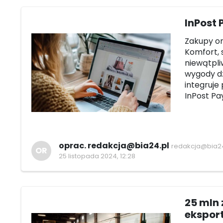
InPost 
Zakupy on
Komfort, 
niewątpli
wygody dz
integruje 
InPost Pa
oprac. redakcja@bia24.pl
redakcja@bia24
OR
25 listopada 2024, 12:28
25 mln 
eksport