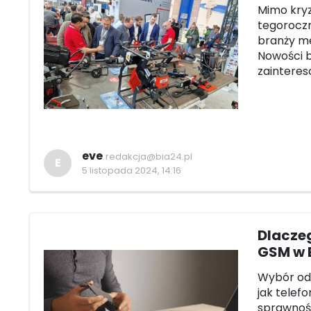
Mimo kry
tegorocz
branży me
Nowości 
zaintere
eve
redakcja@bia24.pl
E
5 listopada 2024, 14:16
Dlaczeg
GSM w 
Wybór od
jak telef
sprawnoś