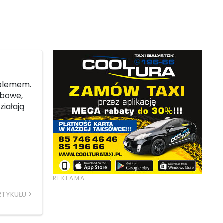
oblemem.
obowe,
ziałają
RTYKUŁU