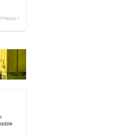
RTYKUŁU
h
sadzie