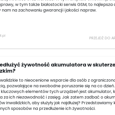
prawy, w tym także białostocki serwis GSM, to najlepsza 
eży nam na zachowaniu gwarancji i jakości napraw.
.pl
PRZEJDŹ DO A
zedłużyć żywotność akumulatora w skuterz
dzkim?
nwalidzkie to nieocenione wsparcie dla osób z ograniczon
ią, pozwalające na swobodne poruszanie się na co dzień.
kluczowych elementów tych urządzeń jest akumulator, 
 za ich niezawodność i zasięg. Jak zatem zadbać o akum
w inwalidzkich, aby służyły jak najdłużej? Przedstawiamy k
ych sposobów na przedłużenie ich żywotności.