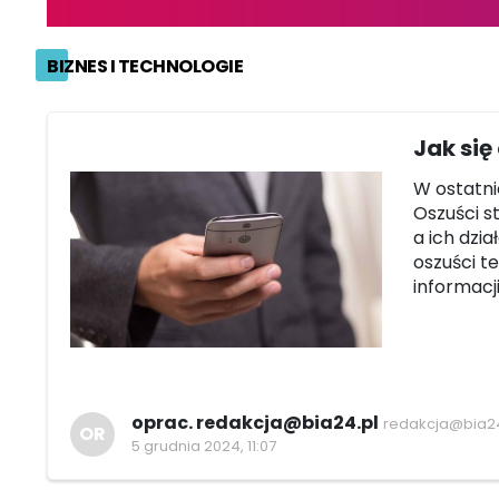
BIZNES I TECHNOLOGIE
Jak się
W ostatni
Oszuści s
a ich dzia
oszuści te
informacj
oprac. redakcja@bia24.pl
redakcja@bia24
OR
5 grudnia 2024, 11:07