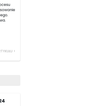
ocesu
nsowanie
iego.
wa.
RTYKUŁU
24