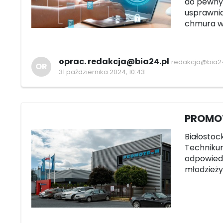
do pewnyc
usprawnia
chmura w
oprac. redakcja@bia24.pl
redakcja@bia24
OR
31 października 2024, 10:43
PROMOT
Białostoc
Technikum
odpowied
młodzieży