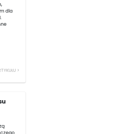
,
m dla
.
mne
RTYKUŁU
su
zą
aczego