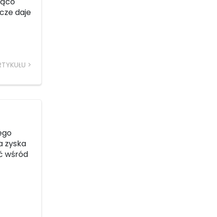
ząco
zcze daje
RTYKUŁU
ego
a zyska
ć wśród