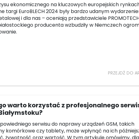
zysu ekonomicznego na kluczowych europejskich rynkach
ne targi EuroBLECH 2024 były bardzo udanym wydarzenie
talowej i dla nas – oceniają przedstawiciele PROMOTECH
białostockiego producenta wzbudziły w Niemczech ogro
sowanie.
PRZEJDŹ DO A
o warto korzystać z profesjonalnego serwi
Białymstoku?
powiedniego serwisu do naprawy urządzeń GSM, takich
ony komórkowe czy tablety, może wpłynąć na ich późniejs
ć, żywotność oraz wartość. W tym artykule omówimy, dl