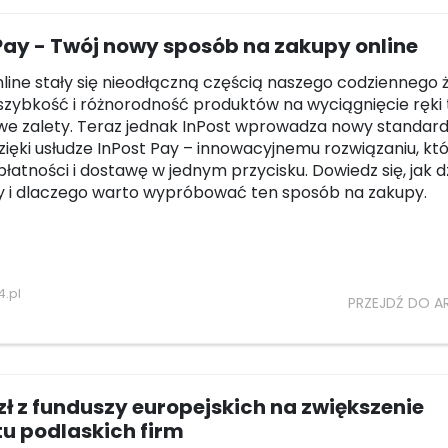
Pay - Twój nowy sposób na zakupy online
line stały się nieodłączną częścią naszego codziennego ż
szybkość i różnorodność produktów na wyciągnięcie ręki 
we zalety. Teraz jednak InPost wprowadza nowy standar
ięki usłudze InPost Pay – innowacyjnemu rozwiązaniu, kt
płatności i dostawę w jednym przycisku. Dowiedz się, jak d
y i dlaczego warto wypróbować ten sposób na zakupy.
.pl
PRZEJDŹ DO A
zł z funduszy europejskich na zwiększenie
u podlaskich firm