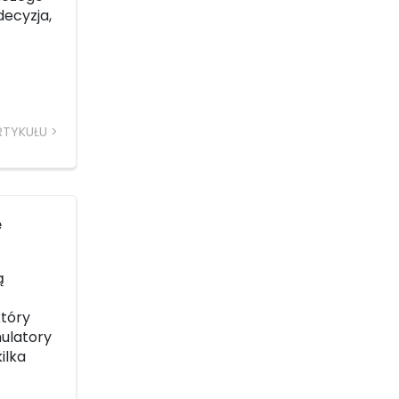
decyzja,
RTYKUŁU
e
ą
który
ulatory
ilka