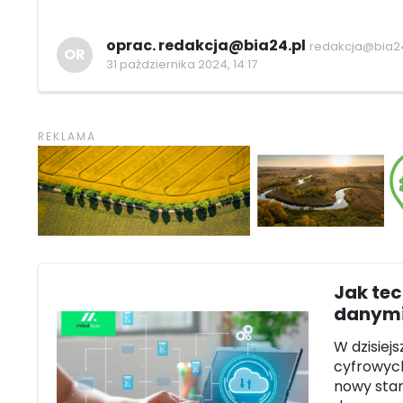
oprac. redakcja@bia24.pl
redakcja@bia24
OR
31 października 2024, 14:17
Jak te
danymi
W dzisiej
cyfrowych
nowy sta