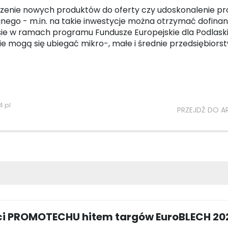
enie nowych produktów do oferty czy udoskonalenie pr
nego - m.in. na takie inwestycje można otrzymać dofina
ie w ramach programu Fundusze Europejskie dla Podlask
e mogą się ubiegać mikro-, małe i średnie przedsiębiorst
.pl
PRZEJDŹ DO A
i PROMOTECHU hitem targów EuroBLECH 20