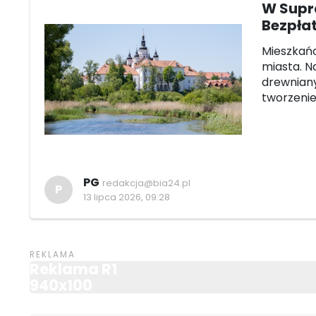
W Supr
Bezpłat
Mieszkańc
miasta. N
drewniany
tworzenie
PG
redakcja@bia24.pl
P
13 lipca 2026, 09:28
Reklama R1
940x100