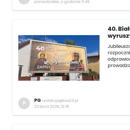
poniedziałek, o godzinie 11:45
40. Bia
wyruszy
Jubileusz
rozpoczni
odprawion
prowadzon
PG
redakcja@bia24.pl
P
23 lipca 2026, 12:18