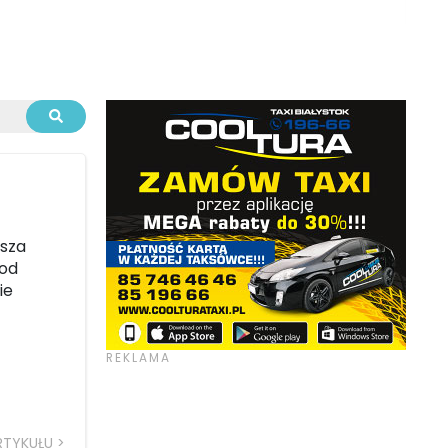
esza
pod
ie
RTYKUŁU