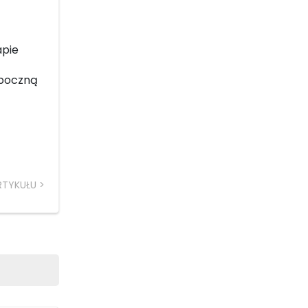
apie
zpoczną
RTYKUŁU