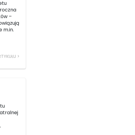
etu
oroczna
tów –
owiązują
 m.in.
RTYKUŁU
a
ktu
atralnej
,