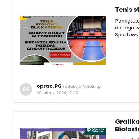
Tenis s
Pamiętasz
do tego w
Sportowy 
oprac. PG
redakcja@bia24.pl
OP
20 lutego 2026, 12:40
Grafika
Białost