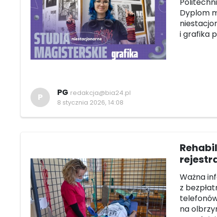
Politechni
Dyplom m
niestacjo
i grafika 
PG
redakcja@bia24.pl
P
8 stycznia 2026, 14:08
Rehabi
rejestr
Ważna inf
z bezpłatn
telefonów
na olbrzy