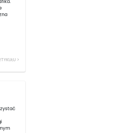
fika.
e
czna
RTYKUŁU
rzystać
i
danym