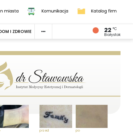
an miasta
Komunikacja
Katalog firm
22
°C
DOM I ZDROWIE
Białystok