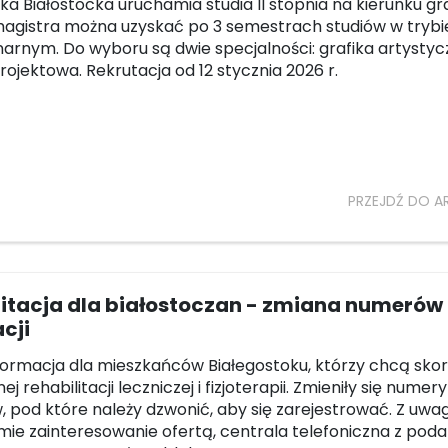
ka Białostocka uruchamia studia II stopnia na kierunku gra
agistra można uzyskać po 3 semestrach studiów w trybi
narnym. Do wyboru są dwie specjalności: grafika artysty
projektowa. Rekrutacja od 12 stycznia 2026 r.
PRZEJDŹ DO A
litacja dla białostoczan - zmiana numerów
acji
ormacja dla mieszkańców Białegostoku, którzy chcą sko
ej rehabilitacji leczniczej i fizjoterapii. Zmieniły się numery
, pod które należy dzwonić, aby się zarejestrować. Z uwag
mie zainteresowanie ofertą, centrala telefoniczna z po