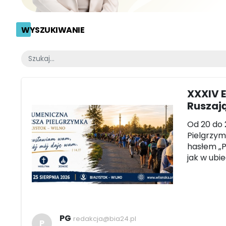
WYSZUKIWANIE
XXXIV 
Ruszają
Od 20 do 
Pielgrzym
hasłem „P
jak w ubi
PG
redakcja@bia24.pl
P