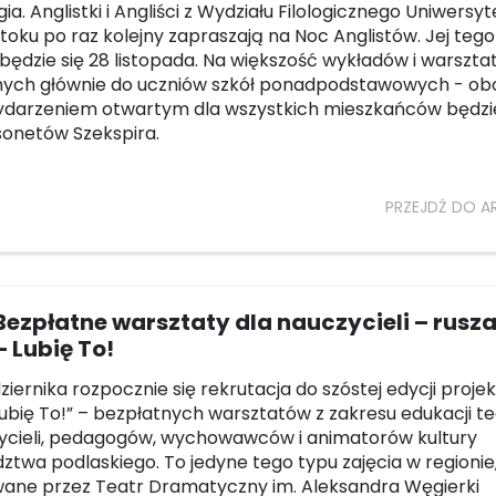
ia. Anglistki i Angliści z Wydziału Filologicznego Uniwersyt
toku po raz kolejny zapraszają na Noc Anglistów. Jej teg
będzie się 28 listopada. Na większość wykładów i warszta
nych głównie do uczniów szkół ponadpodstawowych - ob
ydarzeniem otwartym dla wszystkich mieszkańców będzie
sonetów Szekspira.
PRZEJDŹ DO A
Bezpłatne warsztaty dla nauczycieli – rusz
– Lubię To!
ziernika rozpocznie się rekrutacja do szóstej edycji proje
Lubię To!” – bezpłatnych warsztatów z zakresu edukacji te
ycieli, pedagogów, wychowawców i animatorów kultury
ztwa podlaskiego. To jedyne tego typu zajęcia w regionie
ane przez Teatr Dramatyczny im. Aleksandra Węgierki