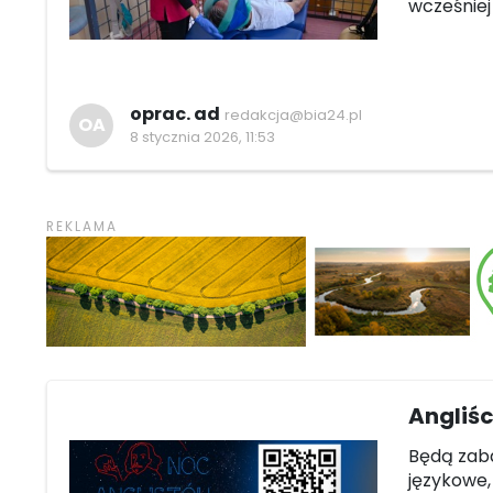
wcześnie
oprac. ad
redakcja@bia24.pl
OA
8 stycznia 2026, 11:53
Angliśc
Będą zaba
językowe,