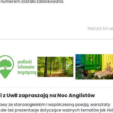
j numerem została zablokowana.
PRZEJDŹ DO A
i z UwB zapraszają na Noc Anglistów
wy ze staroangielskim i współczesną poezją, warsztaty
 ale też prezentacje dotyczące ważnych tematów jak Hol