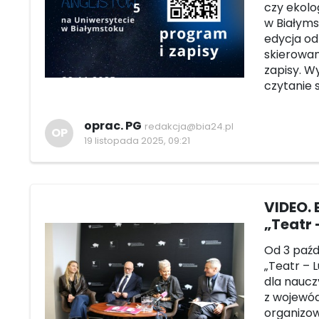
czy ekolog
w Białyms
edycja od
skierowa
zapisy. W
czytanie 
oprac. PG
redakcja@bia24.pl
OP
19 listopada 2025, 09:21
VIDEO. 
„Teatr 
Od 3 paźd
„Teatr – 
dla naucz
z wojewód
organizow