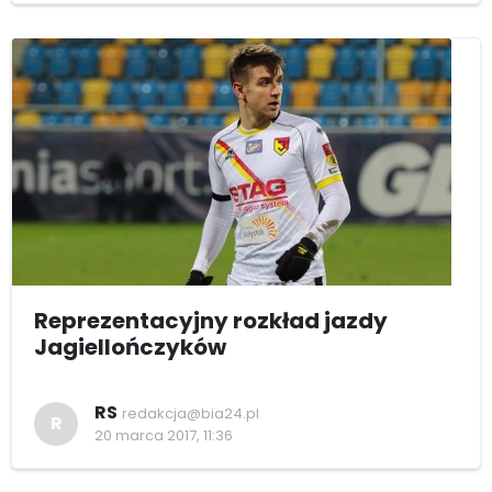
Reprezentacyjny rozkład jazdy
Jagiellończyków
RS
redakcja@bia24.pl
R
20 marca 2017, 11:36