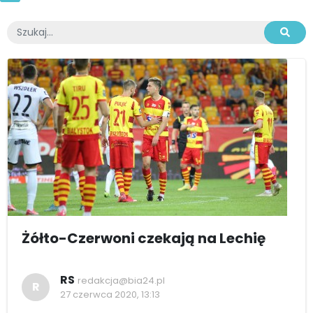
Żółto-Czerwoni czekają na Lechię
RS
redakcja@bia24.pl
R
27 czerwca 2020, 13:13