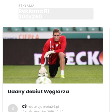
Reklama R1
300x250
Udany debiut Węglarza
KŚ
redakcja@bia24.pl
K
19 października 2016, 10:42