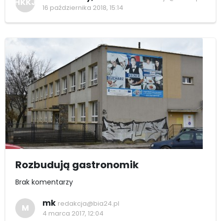
HKKJ
16 października 2018, 15:14
Rozbudują gastronomik
Brak komentarzy
mk
redakcja@bia24.pl
M
4 marca 2017, 12:04