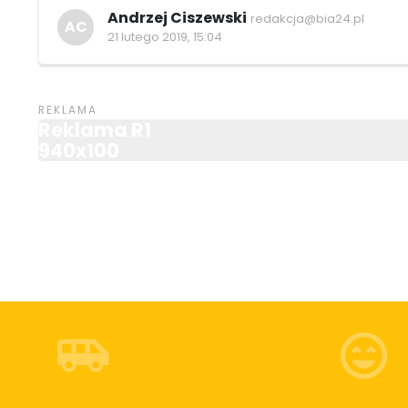
Andrzej Ciszewski
redakcja@bia24.pl
AC
21 lutego 2019, 15:04
Reklama R1
940x100