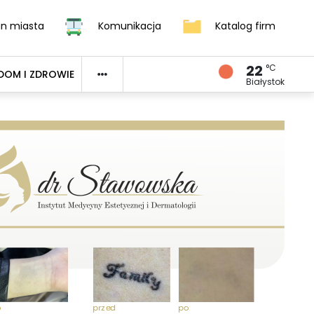
an miasta
Komunikacja
Katalog firm
22
°C
DOM I ZDROWIE
Białystok