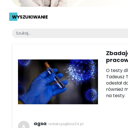
WYSZUKIWANIE
Zbadają
pracow
O testy d
Tadeusz T
odesłał d
również m
na testy.
agsa
redakcja@bia24.pl
A