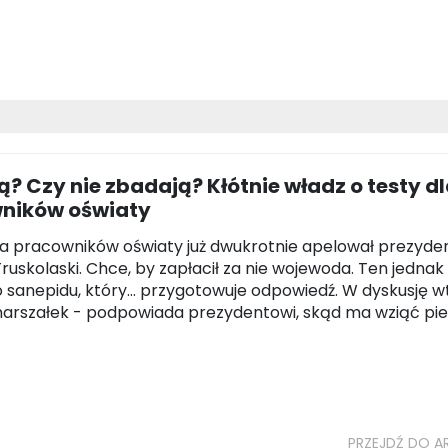
? Czy nie zbadają? Kłótnie władz o testy d
ników oświaty
la pracowników oświaty już dwukrotnie apelował prezyde
ruskolaski. Chce, by zapłacił za nie wojewoda. Ten jednak
o sanepidu, który... przygotowuje odpowiedź. W dyskusję wt
arszałek - podpowiada prezydentowi, skąd ma wziąć pi
PRZEJDŹ DO A