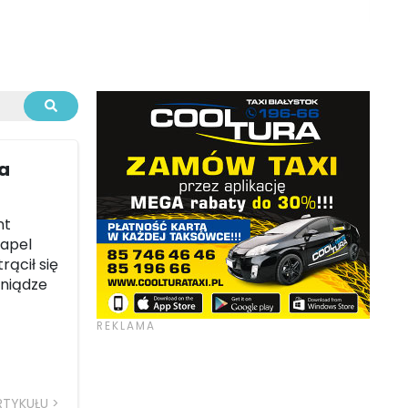
la
nt
 apel
rącił się
eniądze
RTYKUŁU