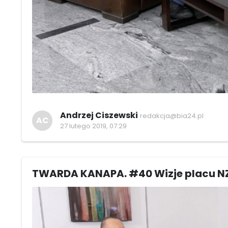
Andrzej Ciszewski
redakcja@bia24.pl
AC
27 lutego 2019, 07:29
TWARDA KANAPA. #40 Wizje placu N