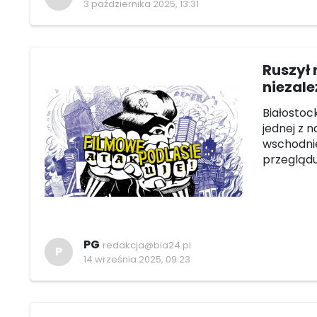
3 października 2025, 13:31
Ruszył 
niezal
Białostock
jednej z 
wschodnie
przeglądu
PG
redakcja@bia24.pl
P
14 września 2025, 09:23