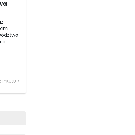
wa
uż
skim
ewództwo
ka
RTYKUŁU