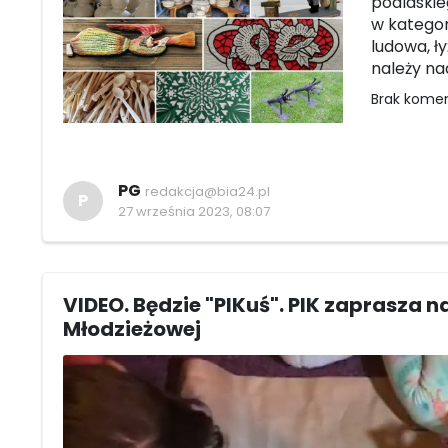
podlaskie
w kategor
ludowa, ł
należy na
Brak kome
PG
redakcja@bia24.pl
P
27 września 2023, 08:07
VIDEO. Będzie "PIKuś". PIK zaprasza 
Młodzieżowej