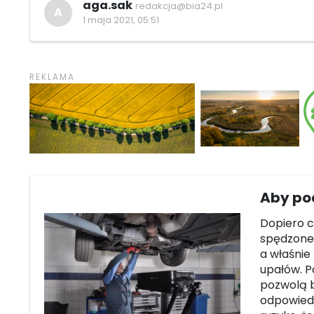
aga.sak
redakcja@bia24.pl
A
1 maja 2021, 05:51
Aby po
Dopiero c
spędzone 
a właśnie
upałów. P
pozwolą b
odpowiedn