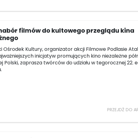
nabór filmów do kultowego przeglądu kina
eżnego
i Ośrodek Kultury, organizator akcji Filmowe Podlasie Atak
najważniejszych inicjatyw promujących kino niezależne pó
j Polski, zaprasza twórców do udziału w tegorocznej 22. e
.
PRZEJDŹ DO A