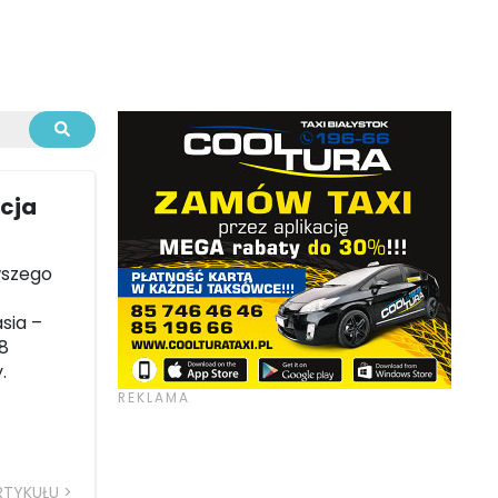
ycja
wszego
sia –
18
.
RTYKUŁU