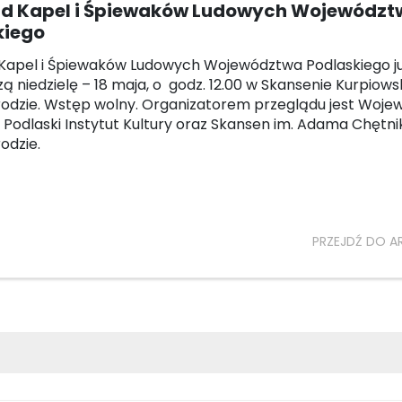
ąd Kapel i Śpiewaków Ludowych Województ
kiego
Kapel i Śpiewaków Ludowych Województwa Podlaskiego j
szą niedzielę – 18 maja, o godz. 12.00 w Skansenie Kurpiow
odzie. Wstęp wolny. Organizatorem przeglądu jest Woj
, Podlaski Instytut Kultury oraz Skansen im. Adama Chętni
odzie.
PRZEJDŹ DO A