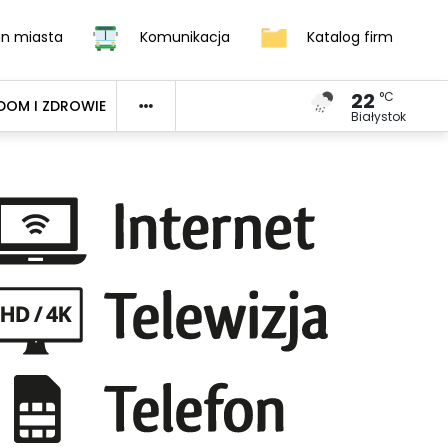
an miasta
Komunikacja
Katalog firm
22
°C
DOM I ZDROWIE
Białystok