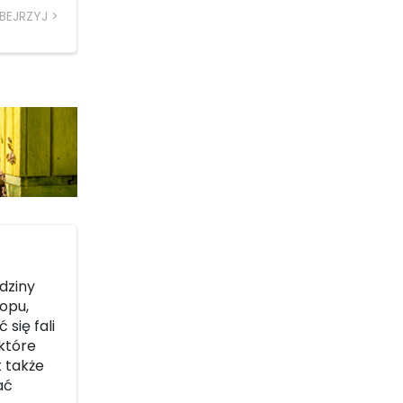
BEJRZYJ
dziny
opu,
się fali
które
t także
ać