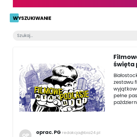
WYSZUKIWANIE
Filmowe
święta 
Białostoc
zestawu f
wyjątkowa
pełne pasj
październ
oprac. PG
redakcja@bia24.pl
OP