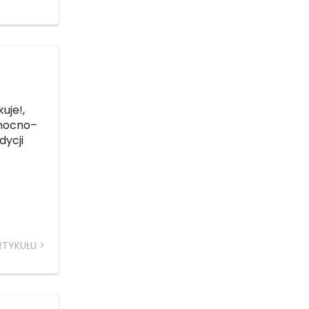
uje!,
łnocno–
dycji
RTYKUŁU