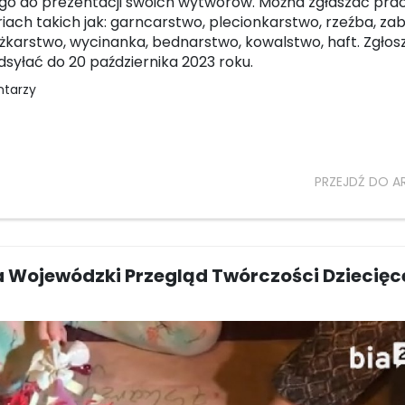
go do prezentacji swoich wytworów. Można zgłaszać pra
iach takich jak: garncarstwo, plecionkarstwo, rzeźba, z
yżkarstwo, wycinanka, bednarstwo, kowalstwo, haft. Zgłos
dsyłać do 20 października 2023 roku.
ntarzy
PRZEJDŹ DO A
na Wojewódzki Przegląd Twórczości Dziecięce