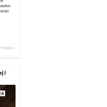
ce
abawka
zenia
RTYKUŁU
j i