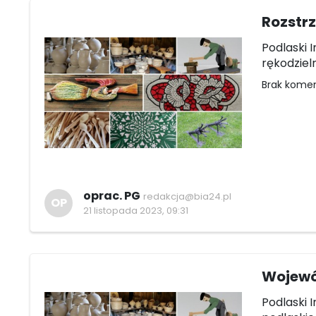
Rozstr
Podlaski 
rękodziel
Brak kome
oprac. PG
redakcja@bia24.pl
OP
21 listopada 2023, 09:31
Wojewó
Podlaski 