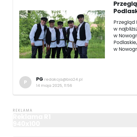
Przegl
Podlas
Przegląd 
w najbliż
w Nowogr
Podlaskie
w Nowogr
PG
redakcja@bia24.pl
P
14 maja 2025, 11:56
Reklama R1
940x100