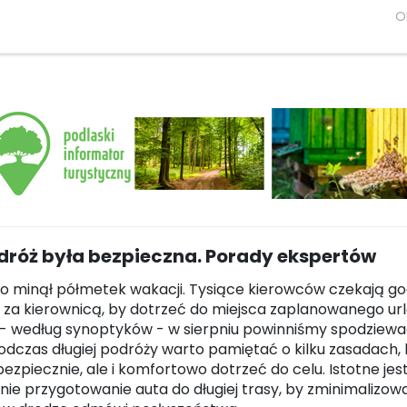
O
dróż była bezpieczna. Porady ekspertów
o minął półmetek wakacji. Tysiące kierowców czekają go
za kierownicą, by dotrzeć do miejsca zaplanowanego url
 - według synoptyków - w sierpniu powinniśmy spodziewać 
odczas długiej podróży warto pamiętać o kilku zasadach, 
ezpiecznie, ale i komfortowo dotrzeć do celu. Istotne jes
ie przygotowanie auta do długiej trasy, by zminimalizow