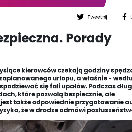
Tweetnij
U
ezpieczna. Porady
Tysiące kierowców czekają godziny spędz
a zaplanowanego urlopu, a właśnie - wedł
podziewać się fali upałów. Podczas dług
ach, które pozwolą bezpiecznie, ale
e jest także odpowiednie przygotowanie a
 ryzyko, że w drodze odmówi posłuszeństw