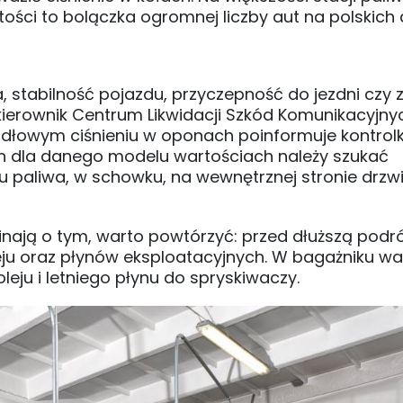
ści to bolączka ogromnej liczby aut na polskich
stabilność pojazdu, przyczepność do jezdni czy z
kierownik Centrum Likwidacji Szkód Komunikacyjny
łowym ciśnieniu w oponach poinformuje kontrol
ych dla danego modelu wartościach należy szukać
wu paliwa, w schowku, na wewnętrznej stronie drzw
nają o tym, warto powtórzyć: przed dłuższą podr
eju oraz płynów eksploatacyjnych. W bagażniku wa
eju i letniego płynu do spryskiwaczy.