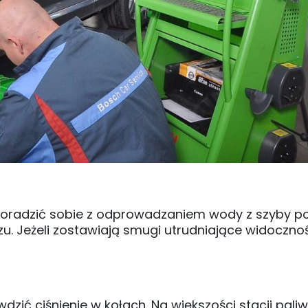
 poradzić sobie z odprowadzaniem wody z szyby 
. Jeżeli zostawiają smugi utrudniające widoczno
dzić ciśnienie w kołach. Na większości stacji paliw