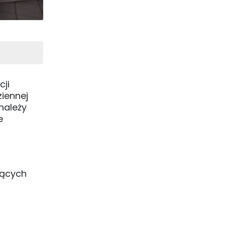
cji
iennej
należy
e
jących