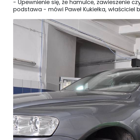
- Upewnienie się, że hamulce, zawieszenie cz
podstawa - mówi Paweł Kukiełka, właściciel b