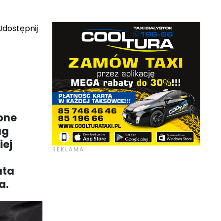
dostępnij
one
ug
iej
uta
a.