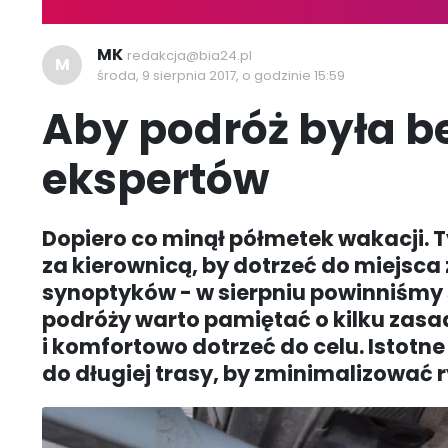
MK
redakcja@bia24.pl
M
środa, 9 sierpnia 2017, o godzinie 15:59
Aby podróż była b
ekspertów
Dopiero co minął półmetek wakacji. 
za kierownicą, by dotrzeć do miejsc
synoptyków - w sierpniu powinniśmy s
podróży warto pamiętać o kilku zasad
i komfortowo dotrzeć do celu. Istotn
do długiej trasy, by zminimalizować