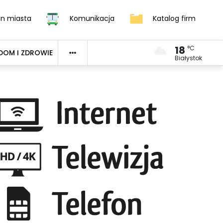
an miasta
Komunikacja
Katalog firm
18
°C
DOM I ZDROWIE
Białystok