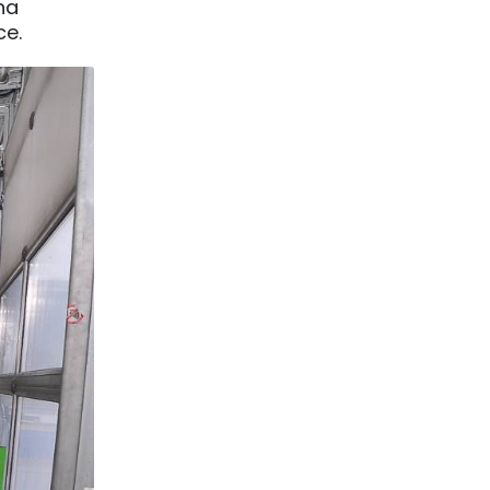
na
ce.