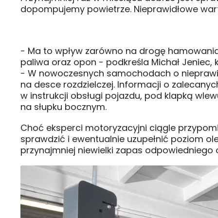
dopompujemy powietrze. Nieprawidłowe warto
- Ma to wpływ zarówno na drogę hamowania, 
paliwa oraz opon - podkreśla Michał Jeniec, 
- W nowoczesnych samochodach o nieprawid
na desce rozdzielczej. Informacji o zalecan
w instrukcji obsługi pojazdu, pod klapką wle
na słupku bocznym.
Choć eksperci motoryzacyjni ciągle przypomi
sprawdzić i ewentualnie uzupełnić poziom ol
przynajmniej niewielki zapas odpowiedniego ol