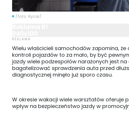
/foto. Rycar/
Reklama R1
940x100
Wielu właścicieli samochodów zapomina, że 
kontroli pojazdów to za mało, by być pewnym
jazdy wiele podzespołów narażonych jest na du
bagatelizować sprawdzenia auta przed dłuższą
diagnostycznej minęło już sporo czasu.
W okresie wakacji wiele warsztatów oferuje
wpływ na bezpieczeństwo jazdy w promocyjnyc