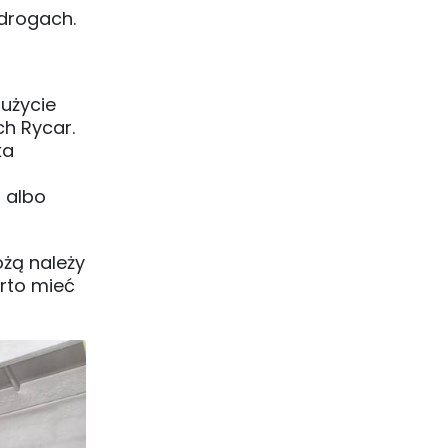
 drogach.
użycie
ch Rycar.
ka
i albo
óżą należy
rto mieć