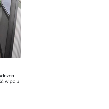
podczas
ść w polu