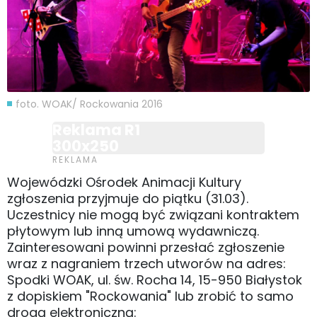
foto. WOAK/ Rockowania 2016
Reklama R1
300x250
Wojewódzki Ośrodek Animacji Kultury
zgłoszenia przyjmuje do piątku (31.03).
Uczestnicy nie mogą być związani kontraktem
płytowym lub inną umową wydawniczą.
Zainteresowani powinni przesłać zgłoszenie
wraz z nagraniem trzech utworów na adres:
Spodki WOAK, ul. św. Rocha 14, 15-950 Białystok
z dopiskiem "Rockowania" lub zrobić to samo
drogą elektroniczną: