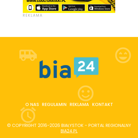
O NAS
REGULAMIN
REKLAMA
KONTAKT
© COPYRIGHT 2016-2026 BIAŁYSTOK - PORTAL REGIONALNY
BIA24.PL