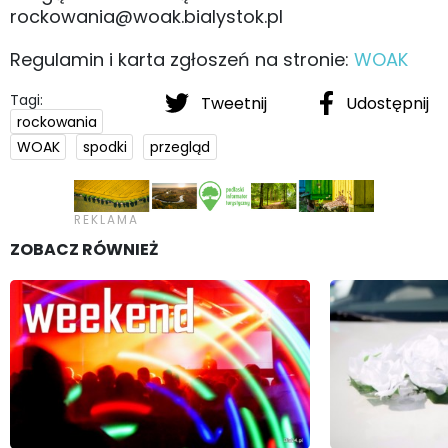
rockowania@woak.bialystok.pl
Regulamin i karta zgłoszeń na stronie:
WOAK
Tagi:
Tweetnij
Udostępnij
rockowania
WOAK
spodki
przegląd
ZOBACZ RÓWNIEŻ