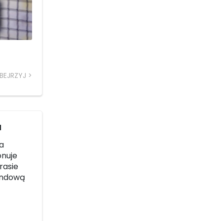
BEJRZYJ
a
ga
onuje
rasie
wendową