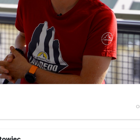
O
rtowiec