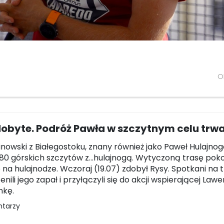
O
obyte. Podróż Pawła w szczytnym celu trw
inowski z Białegostoku, znany również jako Paweł Hulajno
0 górskich szczytów z...hulajnogą. Wytyczoną trasę pok
 na hulajnodze. Wczoraj (19.07) zdobył Rysy. Spotkani na t
enili jego zapał i przyłączyli się do akcji wspierającej La
nkę.
ntarzy