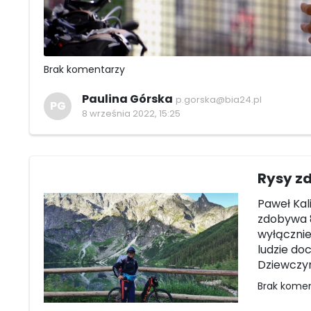
Brak komentarzy
Paulina Górska
p.gorska@bia24.pl
PG
8 września 2022, 15:25
Rysy zd
Paweł Kal
zdobywa 8
wyłącznie
ludzie doc
Dziewczy
Brak kome