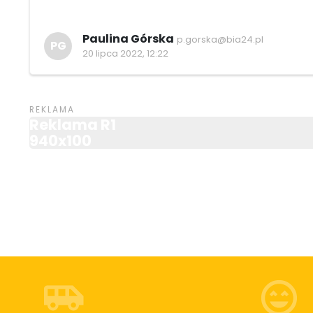
Paulina Górska
p.gorska@bia24.pl
PG
20 lipca 2022, 12:22
Reklama R1
940x100