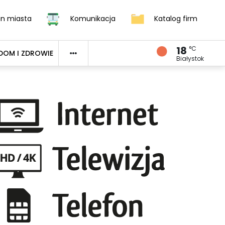
an miasta
Komunikacja
Katalog firm
18
°C
DOM I ZDROWIE
Białystok