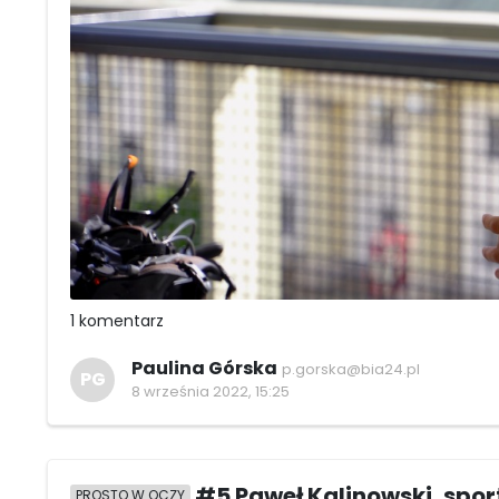
1 komentarz
Paulina Górska
p.gorska@bia24.pl
PG
8 września 2022, 15:25
#5 Paweł Kalinowski, spo
PROSTO W OCZY