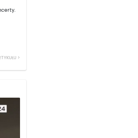
ncerty.
RTYKUŁU