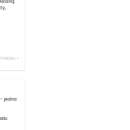
wiosną
ty,
RTYKUŁU
- jedna
siu