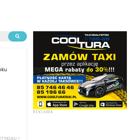
oku
RTYKUŁU