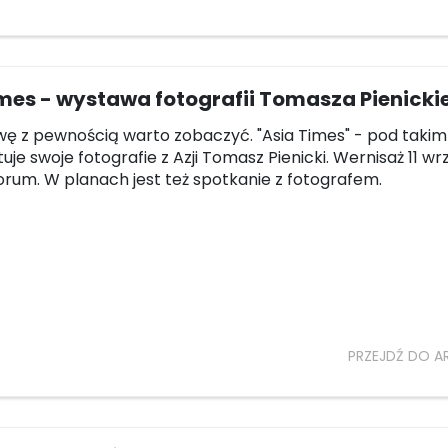
mes - wystawa fotografii Tomasza Pienicki
ę z pewnością warto zobaczyć. "Asia Times" - pod takim
je swoje fotografie z Azji Tomasz Pienicki. Wernisaż 11 wr
orum. W planach jest też spotkanie z fotografem.
PRZEJDŹ DO A