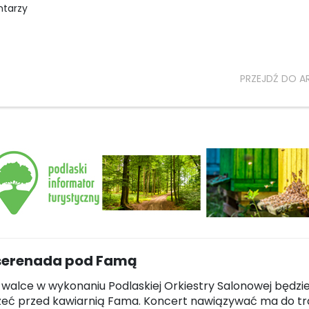
ntarzy
PRZEJDŹ DO A
 serenada pod Famą
z walce w wykonaniu Podlaskiej Orkiestry Salonowej będz
szeć przed kawiarnią Fama. Koncert nawiązywać ma do tr