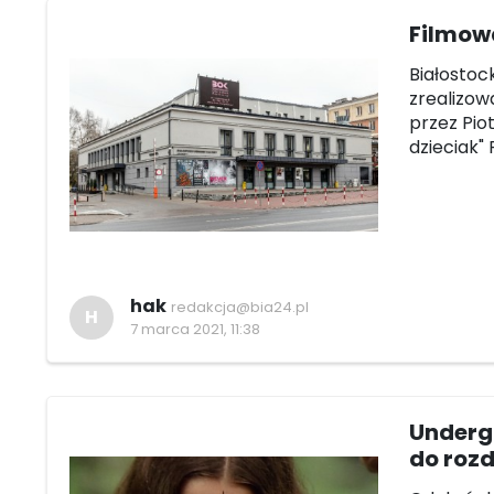
Filmowa
Białostoc
zrealizo
przez Pio
dzieciak" 
hak
redakcja@bia24.pl
H
7 marca 2021, 11:38
Underg
do rozd