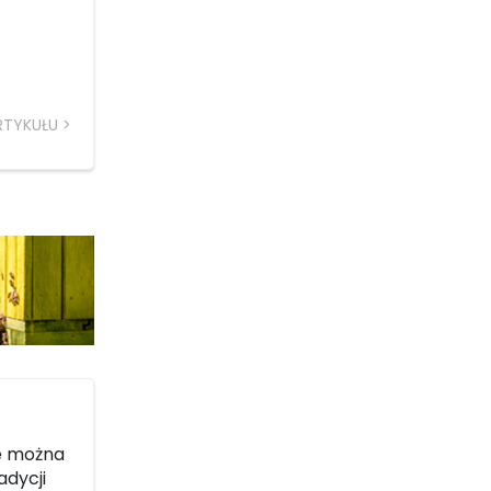
RTYKUŁU
ie można
adycji