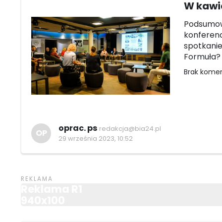
W kawi
Podsumowa
konferenc
spotkanie
Formuła? 
Brak kome
oprac. ps
redakcja@bia24.pl
OP
29 września 2023, 10:52
Reklama R1
940x100