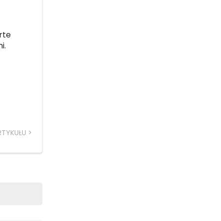
rte
i.
RTYKUŁU