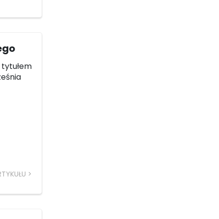
ego
 tytułem
ześnia
RTYKUŁU