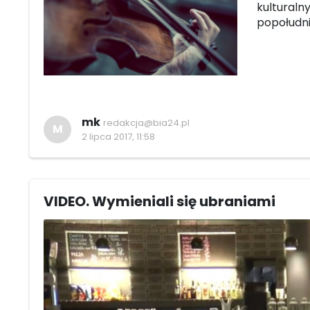
kulturaln
popołudni
mk
redakcja@bia24.pl
M
2 lipca 2017, 11:58
VIDEO. Wymieniali się ubraniami