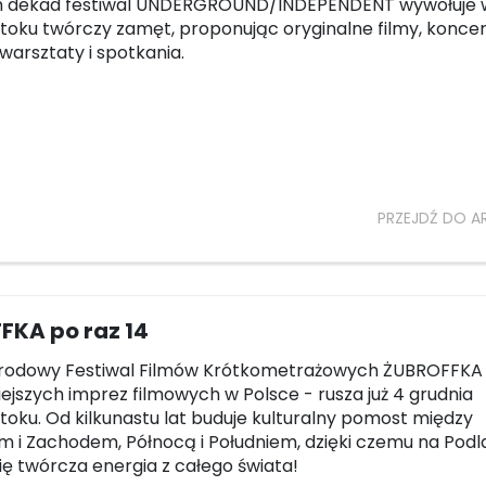
 dekad festiwal UNDERGROUND/INDEPENDENT wywołuje 
toku twórczy zamęt, proponując oryginalne filmy, koncer
warsztaty i spotkania.
PRZEJDŹ DO A
FKA po raz 14
rodowy Festiwal Filmów Krótkometrażowych ŻUBROFFKA 
iejszych imprez filmowych w Polsce - rusza już 4 grudnia
toku. Od kilkunastu lat buduje kulturalny pomost między
i Zachodem, Północą i Południem, dzięki czemu na Podla
ię twórcza energia z całego świata!