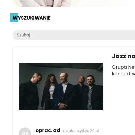
WYSZUKIWANIE
Jazz na
Grupa New
koncert w
oprac. ad
redakcja@bia24.pl
OA