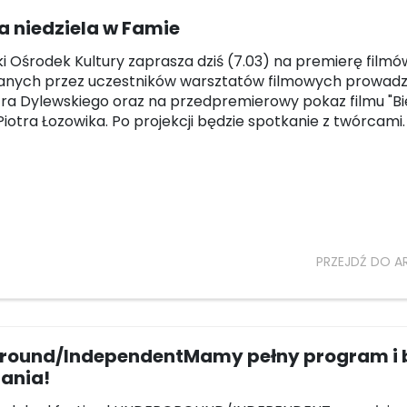
 niedziela w Famie
ki Ośrodek Kultury zaprasza dziś (7.03) na premierę filmó
wanych przez uczestników warsztatów filmowych prowad
tra Dylewskiego oraz na przedpremierowy pokaz filmu "Bi
Piotra Łozowika. Po projekcji będzie spotkanie z twórcami.
PRZEJDŹ DO A
round/IndependentMamy pełny program i b
ania!