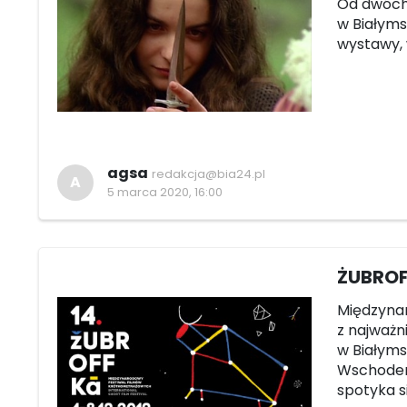
Od dwóch
w Białyms
wystawy, 
agsa
redakcja@bia24.pl
A
5 marca 2020, 16:00
ŻUBROF
Międzyna
z najważn
w Białyms
Wschodem 
spotyka s