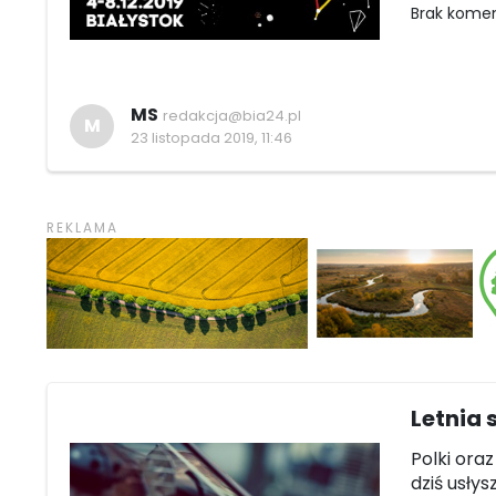
Brak kome
MS
redakcja@bia24.pl
M
23 listopada 2019, 11:46
Letnia
Polki ora
dziś usły