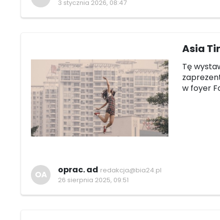
3 stycznia 2026, 08:47
Asia Ti
Tę wystaw
zaprezentu
w foyer F
oprac. ad
redakcja@bia24.pl
OA
26 sierpnia 2025, 09:51