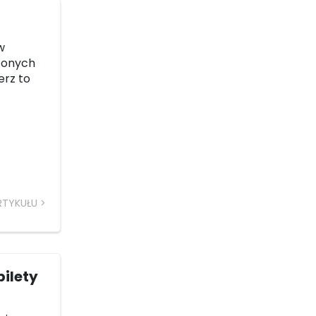
w
zonych
erz to
RTYKUŁU
ilety