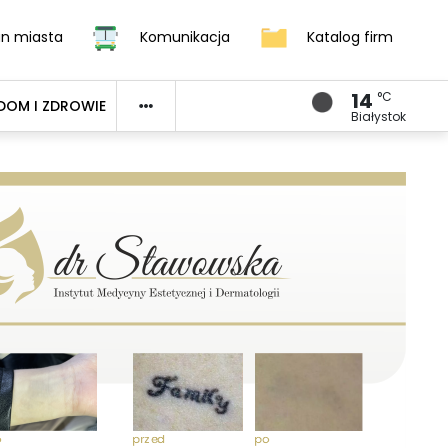
an miasta
Komunikacja
Katalog firm
14
°C
DOM I ZDROWIE
Białystok