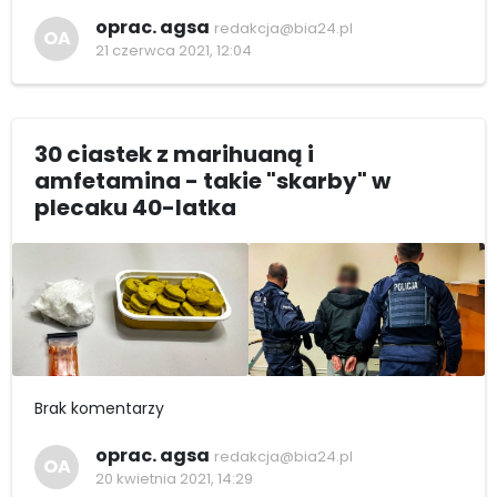
oprac. agsa
redakcja@bia24.pl
OA
21 czerwca 2021, 12:04
30 ciastek z marihuaną i
amfetamina - takie "skarby" w
plecaku 40-latka
Brak komentarzy
oprac. agsa
redakcja@bia24.pl
OA
20 kwietnia 2021, 14:29