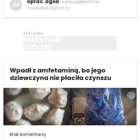
oprac. agsa
redakcja@bia24.pl
OA
7 września 2021, 10:22
Reklama R1
300x250
Wpadł z amfetaminą, bo jego
dziewczyna nie płaciła czynszu
Brak komentarzy