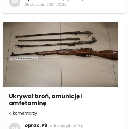
OA
26 stycznia 2024, 13:32
Ukrywał broń, amunicję i
amfetaminę
4 komentarzy
oprac. PŚ
redakcja@bia24.pl
OP