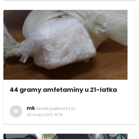
44 gramy amfetaminy u 21-latka
mk
redakcja@bia24.pl
M
30 maja 2017, 10:10