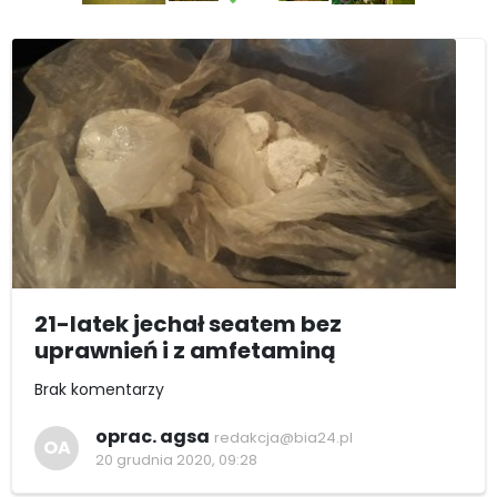
21-latek jechał seatem bez
uprawnień i z amfetaminą
Brak komentarzy
oprac. agsa
redakcja@bia24.pl
OA
20 grudnia 2020, 09:28