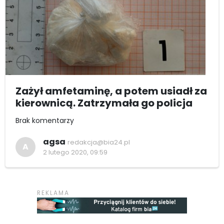
Zażył amfetaminę, a potem usiadł za
kierownicą. Zatrzymała go policja
Brak komentarzy
agsa
redakcja@bia24.pl
A
2 lutego 2020, 09:59