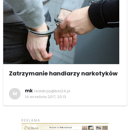
Zatrzymanie handlarzy narkotyków
mk
redakcja@bia24.pl
M
14 września 2017, 20:13