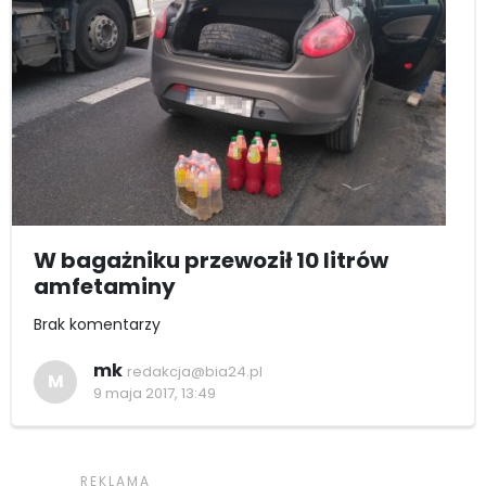
W bagażniku przewoził 10 litrów
amfetaminy
Brak komentarzy
mk
redakcja@bia24.pl
M
9 maja 2017, 13:49