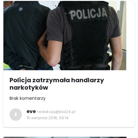
Policja zatrzymała handlarzy
narkotyków
Brak komentarzy
eve
redakcja@bia24.pl
E
15 sierpnia 2018, 09:14