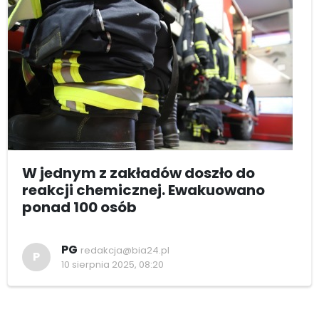
W jednym z zakładów doszło do
reakcji chemicznej. Ewakuowano
ponad 100 osób
PG
redakcja@bia24.pl
P
10 sierpnia 2025, 08:20