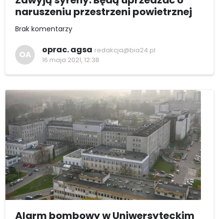
Zawyją syreny. Będą uprzedzać o
naruszeniu przestrzeni powietrznej
Brak komentarzy
oprac. agsa
redakcja@bia24.pl
OA
16 maja 2021, 12:38
Alarm bombowy w Uniwersyteckim