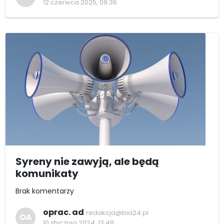
12 czerwca 2025, 09:36
Syreny nie zawyją, ale będą
komunikaty
Brak komentarzy
oprac. ad
redakcja@bia24.pl
OA
10 stycznia 2024, 13:48