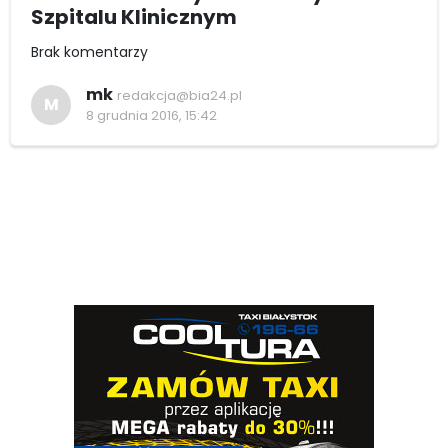
Szpitalu Klinicznym
Brak komentarzy
mk
redakcja@bia24.pl
M
8 grudnia 2016, 15:42