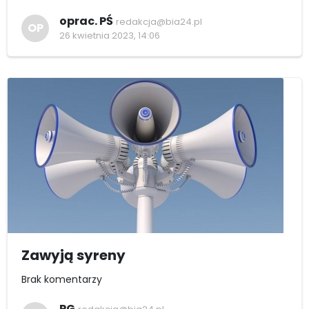
oprac. PŚ
redakcja@bia24.pl
OP
26 kwietnia 2023, 14:06
Zawyją syreny
Brak komentarzy
PG