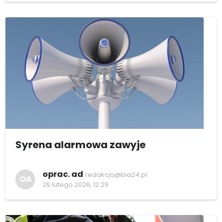
Syrena alarmowa zawyje
oprac. ad
redakcja@bia24.pl
OA
25 lutego 2026, 12:29