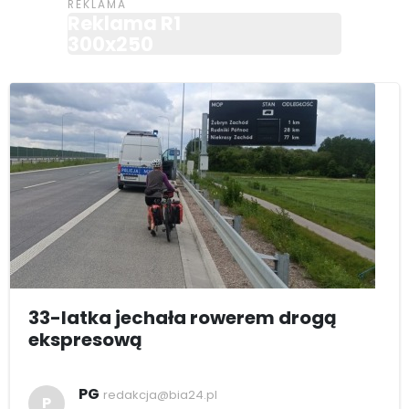
Reklama R1
300x250
33-latka jechała rowerem drogą
ekspresową
PG
redakcja@bia24.pl
P