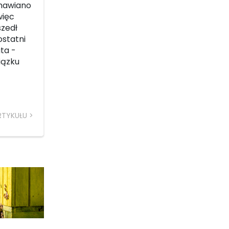
amawiano
więc
szedł
ostatni
ta -
iązku
RTYKUŁU