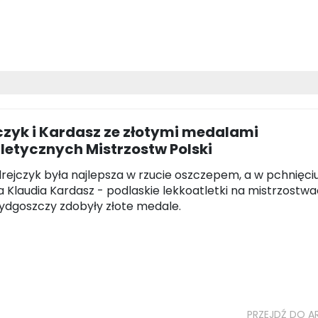
czyk i Kardasz ze złotymi medalami
letycznych Mistrzostw Polski
rejczyk była najlepsza w rzucie oszczepem, a w pchnięciu
a Klaudia Kardasz - podlaskie lekkoatletki na mistrzostw
Bydgoszczy zdobyły złote medale.
PRZEJDŹ DO A