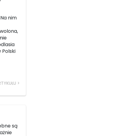
 Na nim
wolona,
nie
dlasia
 Polski
RTYKUŁU
zebne są
ażnie