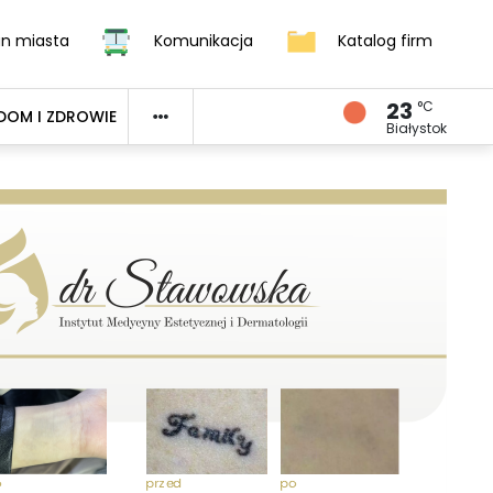
an miasta
Komunikacja
Katalog firm
23
°C
DOM I ZDROWIE
Białystok