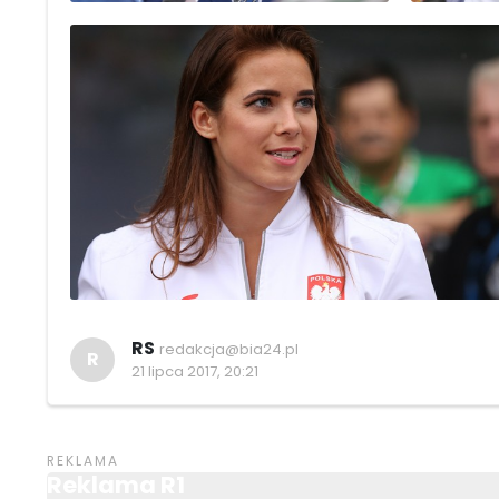
RS
redakcja@bia24.pl
R
21 lipca 2017, 20:21
Reklama R1