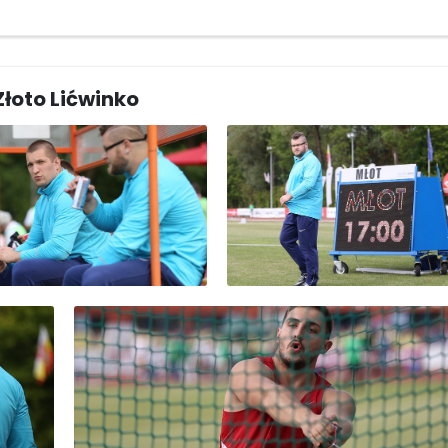
Złoto Lićwinko