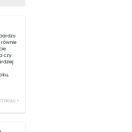
 bardzo
ć równie
cie
a czy
rdziej
oku,
RTYKUŁU
e