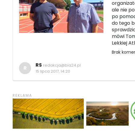
organizat
ale nie p
po pomoc 
do tego b
sprawdzia
mówi Tom
Lekkiej Atl
Brak kome
RS
redakcja@bia24.pl
R
15 lipca 2017, 14:20