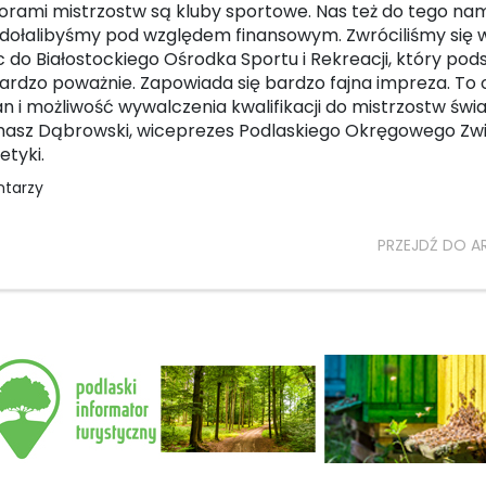
orami mistrzostw są kluby sportowe. Nas też do tego n
odołalibyśmy pod względem finansowym. Zwróciliśmy się 
do Białostockiego Ośrodka Sportu i Rekreacji, który pod
ardzo poważnie. Zapowiada się bardzo fajna impreza. To 
n i możliwość wywalczenia kwalifikacji do mistrzostw świa
asz Dąbrowski, wiceprezes Podlaskiego Okręgowego Zw
etyki.
ntarzy
PRZEJDŹ DO A