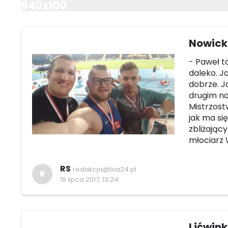
940x100
Nowicki
- Paweł t
daleko. Ja
dobrze. J
drugim na
Mistrzost
jak ma si
zbliżając
młociarz 
RS
redakcja@bia24.pl
R
19 lipca 2017, 13:24
Lićwink