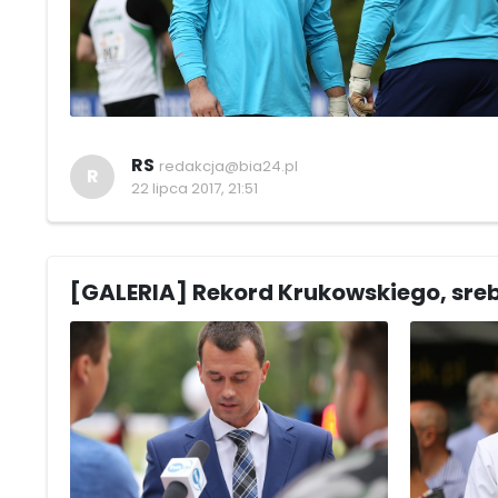
RS
redakcja@bia24.pl
R
22 lipca 2017, 21:51
[GALERIA] Rekord Krukowskiego, sre