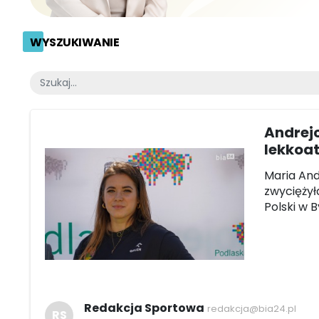
WYSZUKIWANIE
Andrej
lekkoat
Maria And
zwyciężył
Polski w 
Redakcja Sportowa
redakcja@bia24.pl
RS