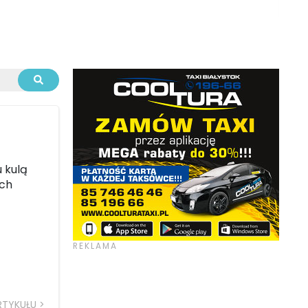
 kulą
ach
RTYKUŁU