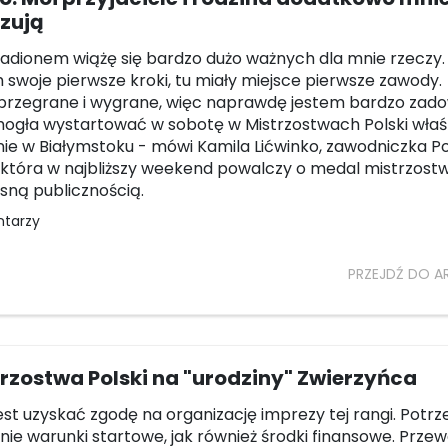
zują
tadionem wiążę się bardzo dużo ważnych dla mnie rzeczy.
 swoje pierwsze kroki, tu miały miejsce pierwsze zawody.
przegrane i wygrane, więc naprawdę jestem bardzo zado
ogła wystartować w sobotę w Mistrzostwach Polski właś
nie w Białymstoku - mówi Kamila Lićwinko, zawodniczka Po
, która w najbliższy weekend powalczy o medal mistrzostw
sną publicznością.
ntarzy
PRZEJDŹ DO A
trzostwa Polski na "urodziny" Zwierzyńca
jest uzyskać zgodę na organizację imprezy tej rangi. Potr
ie warunki startowe, jak również środki finansowe. Przew