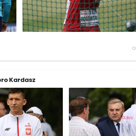
O
bro Kardasz