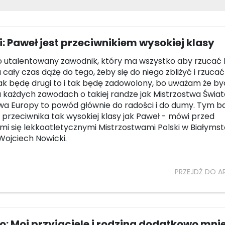
: Paweł jest przeciwnikiem wysokiej klasy
o utalentowany zawodnik, który ma wszystko aby rzucać
 cały czas dążę do tego, żeby się do niego zbliżyć i rzuca
ak będę drugi to i tak będę zadowolony, bo uważam że by
 każdych zawodach o takiej randze jak Mistrzostwa Świat
wa Europy to powód głównie do radości i do dumy. Tym ba
ę przeciwnika tak wysokiej klasy jak Paweł - mówi przed
ymi się lekkoatletycznymi Mistrzostwami Polski w Białymst
Wojciech Nowicki.
PRZEJDŹ DO A
o: Moi przyjaciele i rodzina dodatkowo mni