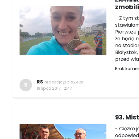
zmobili
- Z tym s
stawiałam
Pierwsze 
że będę m
na stadio
Białystok
przed wła
Brak kome
RS
redakcja@bia24.pl
R
19 lipca 2017, 12:47
93. Mis
- Ciężko 
odpowiedn