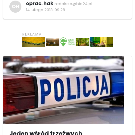
oprac. hak
redakcja@bia24.pl
OH
14 lutego 2018, 09:28
Jeden wśród trzeźwych