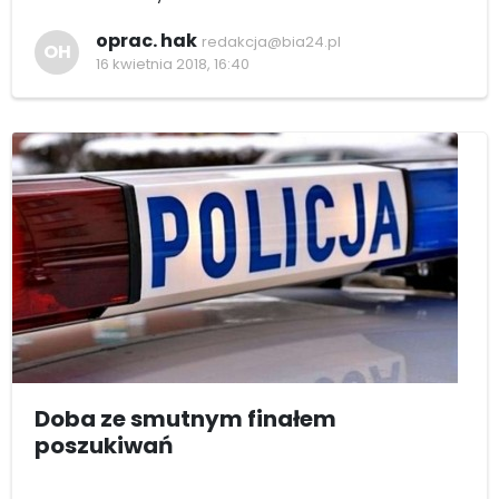
oprac. hak
redakcja@bia24.pl
OH
16 kwietnia 2018, 16:40
Doba ze smutnym finałem
poszukiwań