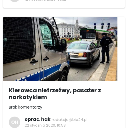
Kierowca nietrzeźwy, pasażer z
narkotykiem
Brak komentarzy
oprac. hak
redakcja@bia24.pl
OH
22 stycznia 2020, 10:58