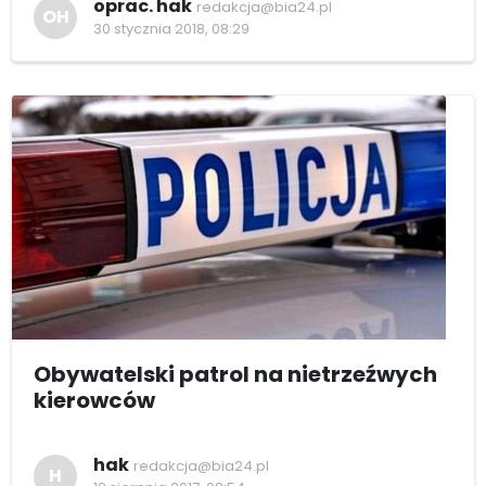
oprac. hak
redakcja@bia24.pl
OH
30 stycznia 2018, 08:29
Obywatelski patrol na nietrzeźwych
kierowców
hak
redakcja@bia24.pl
H