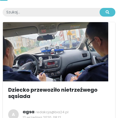
Dziecko przewoziło nietrzeźwego
sąsiada
agsa
redakcja@bia24.pl
A
12 września 2020, 08:12