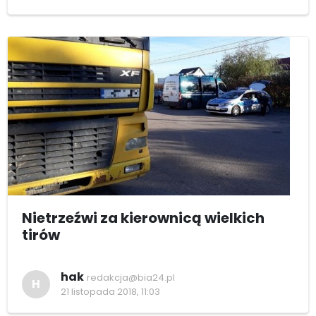
Nietrzeźwi za kierownicą wielkich
tirów
hak
redakcja@bia24.pl
H
21 listopada 2018, 11:03