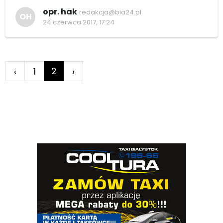
opr. hak
redakcja@bia24.pl
OH
24 czerwca 2017, 17:24
2
‹
1
›