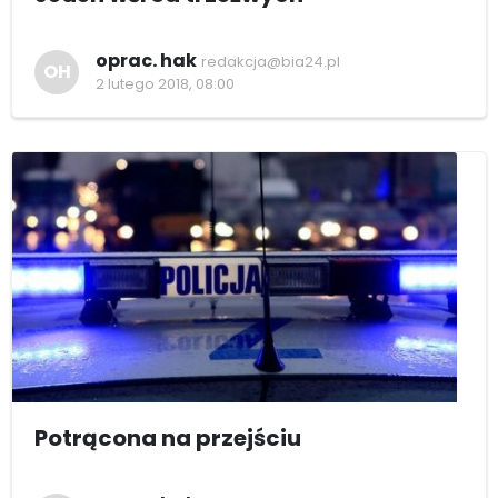
oprac. hak
redakcja@bia24.pl
OH
2 lutego 2018, 08:00
Potrącona na przejściu