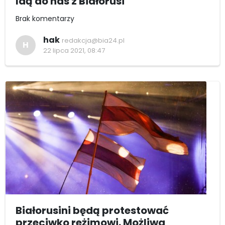
Idą do nas z Białorusi
Brak komentarzy
hak
redakcja@bia24.pl
H
22 lipca 2021, 08:47
Białorusini będą protestować
przeciwko reżimowi. Możliwa