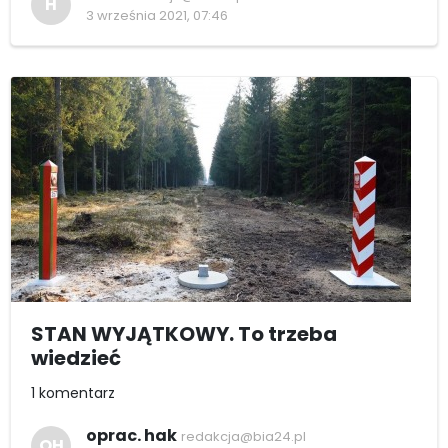
H
3 września 2021, 07:46
STAN WYJĄTKOWY. To trzeba
wiedzieć
1 komentarz
oprac. hak
redakcja@bia24.pl
OH