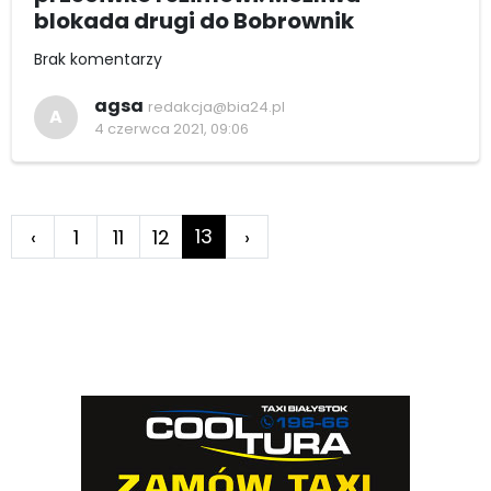
blokada drugi do Bobrownik
Brak komentarzy
agsa
redakcja@bia24.pl
A
4 czerwca 2021, 09:06
13
‹
1
11
12
›