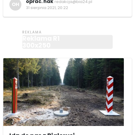
oprac. hak
redakcja@bia24.pl
OH
31 sierpnia 2021, 20:22
Reklama R1
300x250