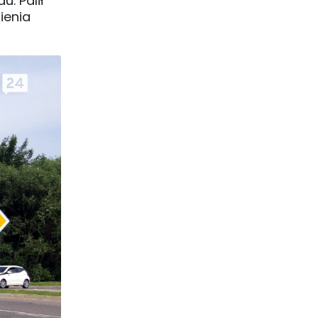
. Palił
ienia