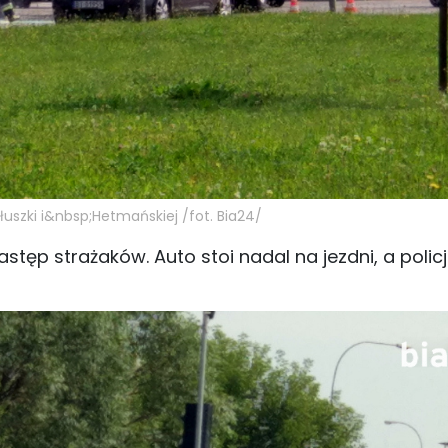
szki i&nbsp;Hetmańskiej /fot. Bia24/
astęp strażaków. Auto stoi nadal na jezdni, a polic