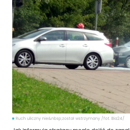
Ruch uliczny nie&nbsp;został wstrzymany /fot. Bia24/