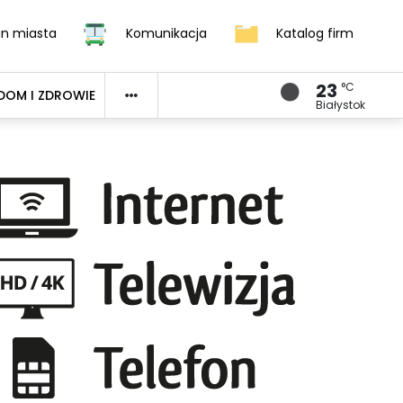
an miasta
Komunikacja
Katalog firm
23
°C
DOM I ZDROWIE
Białystok