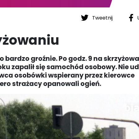
Tweetnij
U
zyżowaniu
ło bardzo groźnie. Po godz. 9 na skrzyżowa
oku zapalił się samochód osobowy. Nie ud
owca osobówki wspierany przez kierowce
ero strażacy opanowali ogień.