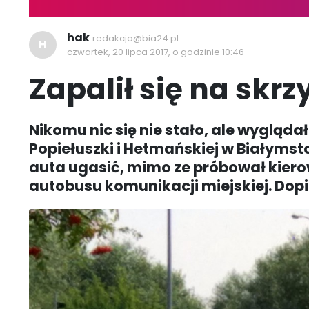
hak
redakcja@bia24.pl
H
czwartek, 20 lipca 2017, o godzinie 10:46
Zapalił się na skr
Nikomu nic się nie stało, ale wygląda
Popiełuszki i Hetmańskiej w Białymst
auta ugasić, mimo ze próbował kier
autobusu komunikacji miejskiej. Dopi