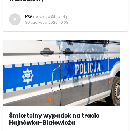
PG
redakcja@bia24.pl
P
30 czerwca 2026, 10:08
Śmiertelny wypadek na trasie
Hajnówka-Białowieża