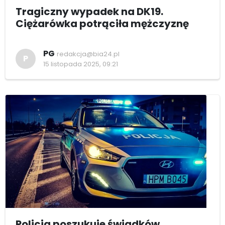
Tragiczny wypadek na DK19.
Ciężarówka potrąciła mężczyznę
PG
redakcja@bia24.pl
P
15 listopada 2025, 09:21
Policja poszukuje świadków