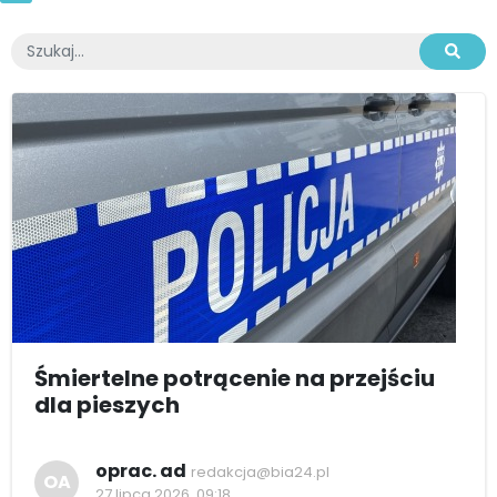
Śmiertelne potrącenie na przejściu
dla pieszych
oprac. ad
redakcja@bia24.pl
OA
27 lipca 2026, 09:18