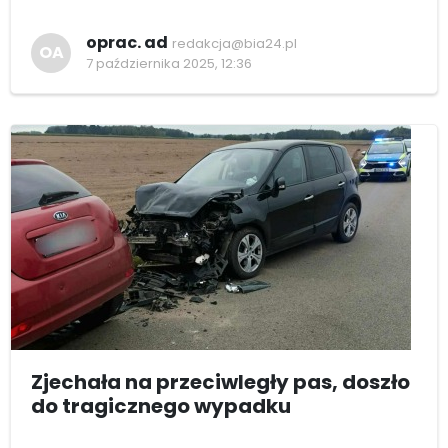
oprac. ad
redakcja@bia24.pl
OA
7 października 2025, 12:36
Zjechała na przeciwległy pas, doszło
do tragicznego wypadku