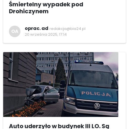
Śmiertelny wypadek pod
Drohiczynem
oprac. ad
redakcja@bia24.pl
OA
20 września 2025, 17:14
Auto uderzyło w budynek III LO. Są