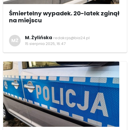
Śmiertelny wypadek. 20-latek zginął
na miejscu
M. Żylińska
redakcja@bia24.pl
MŻ
15 sierpnia 2025, 16:47