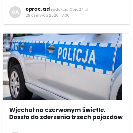
oprac. ad
redakcja@bia24.pl
OA
28 czerwca 2026, 13:30
Wjechał na czerwonym świetle.
Doszło do zderzenia trzech pojazdów