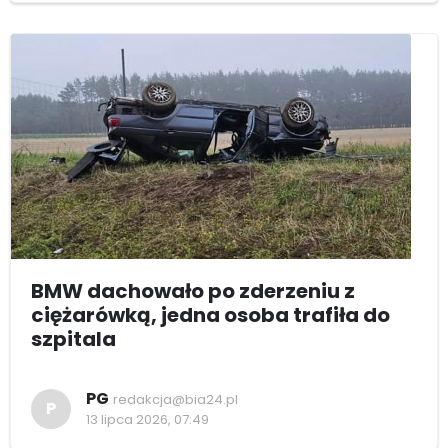
BMW dachowało po zderzeniu z
ciężarówką, jedna osoba trafiła do
szpitala
PG
redakcja@bia24.pl
P
13 lipca 2026, 07:49