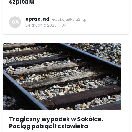
szpitalu
oprac. ad
redakcja@bia24.pl
OA
24 grudnia 2025, 11:04
Tragiczny wypadek w Sokółce.
Pociąg potrącił człowieka