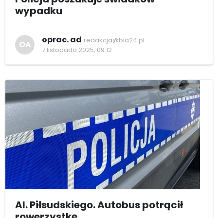
wypadku
oprac. ad
redakcja@bia24.pl
OA
7 listopada 2025, 09:12
Al. Piłsudskiego. Autobus potrącił
rowerzystkę