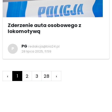
Zderzenie auta osobowego z
lokomotywą
PG
redakcja@bia24.pl
P
28 lipca 2025, 11:59
1
‹
2
3
28
›