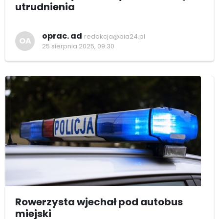
utrudnienia
oprac. ad
redakcja@bia24.pl
OA
25 sierpnia 2025, 09:30
Rowerzysta wjechał pod autobus
miejski