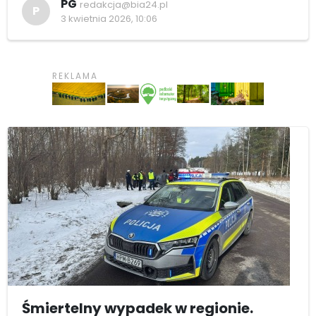
PG
redakcja@bia24.pl
P
3 kwietnia 2026, 10:06
Śmiertelny wypadek w regionie.