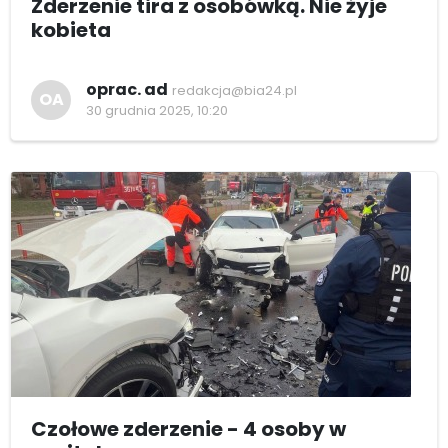
Zderzenie tira z osobówką. Nie żyje
kobieta
oprac. ad
redakcja@bia24.pl
OA
30 grudnia 2025, 10:20
Czołowe zderzenie - 4 osoby w