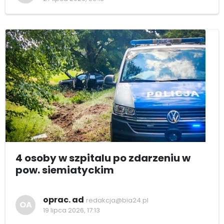
4 osoby w szpitalu po zdarzeniu w
pow. siemiatyckim
oprac. ad
redakcja@bia24.pl
OA
19 lipca 2026, 17:13