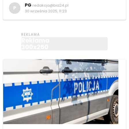
PG
redakcja@bia24.pl
P
30 września 2025, 11:23
Reklama
300x250