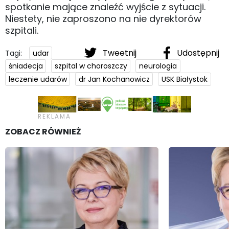
spotkanie mające znaleźć wyjście z sytuacji.
Niestety, nie zaproszono na nie dyrektorów
szpitali.
Tweetnij
Udostępnij
Tagi:
udar
śniadecja
szpital w choroszczy
neurologia
leczenie udarów
dr Jan Kochanowicz
USK Białystok
ZOBACZ RÓWNIEŻ