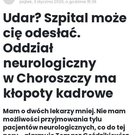
piątek, 3 stycznia 2020, o godzinie 15:36
Udar? Szpital może
cię odesłać.
Oddział
neurologiczny
w Choroszczy ma
kłopoty kadrowe
Mam o dwóch lekarzy mniej. Nie mam
możliwości przyjmowania tylu
pacjentów neurologicznych, co do tej