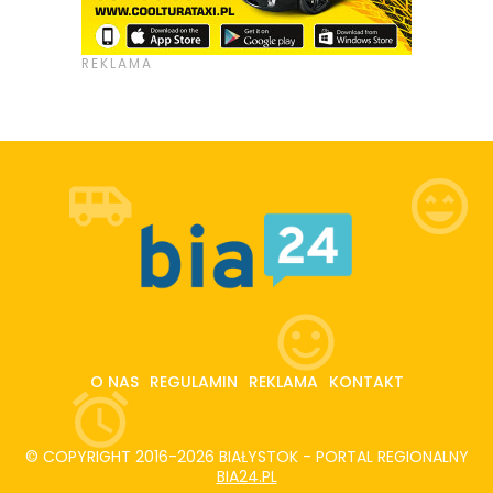
O NAS
REGULAMIN
REKLAMA
KONTAKT
© COPYRIGHT 2016-2026 BIAŁYSTOK - PORTAL REGIONALNY
BIA24.PL