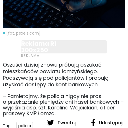
[fot. pexels.com]
Reklama R1
300x250
Oszuści dzisiaj znowu próbują oszukać
mieszkańców powiatu łomżyńskiego.
Podszywają się pod policjantów i probują
uzyskać dostępy do kont bankowych.
– Pamietajmy, że policja nigdy nie prosi
o przekazanie pieniędzy ani haseł bankowych –
wyjaśnia asp. szt. Karolina Wojciekian, oficer
prasowy KMP Łomża.
Tweetnij
Udostępnij
Tagi:
policja