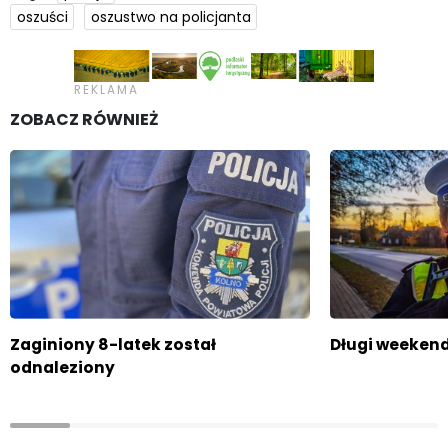
oszuści
oszustwo na policjanta
ZOBACZ RÓWNIEŻ
Zaginiony 8-latek został
Długi weeken
odnaleziony