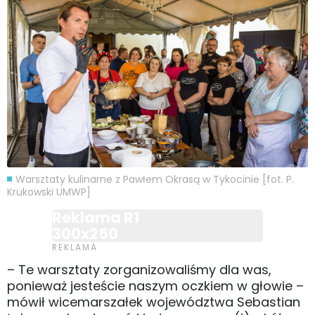
Warsztaty kulinarne z Pawłem Okrasą w Tykocinie [fot. P.
Krukowski UMWP]
Reklama R1
300x250
– Te warsztaty zorganizowaliśmy dla was,
ponieważ jesteście naszym oczkiem w głowie –
mówił wicemarszałek województwa Sebastian