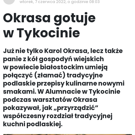
wtorek, 7 czerwca 2022, o godzinie 08:03
Okrasa gotuje
w Tykocinie
Już nie tylko Karol Okrasa, lecz także
panie z kół gospodyń wiejskich
w powiecie białostockim umieją
połączyć (złamać) tradycyjne
podlaskie przepisy kulinarne nowymi
smakami. W Alumnacie w Tykocinie
podczas warsztatów Okrasa
pokazywał, jak „przyrządzić”
współczesny rozdział tradycyjnej
kuchni podlaskiej.