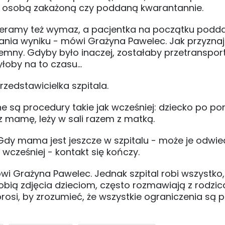
u z osobą zakażoną czy poddaną kwarantannie.
 pobieramy też wymaz, a pacjentka na początku pod
ania wyniku - mówi Grażyna Pawelec. Jak przyznaj
ujemny. Gdyby było inaczej, zostałaby przetransp
łoby na to czasu...
edstawicielka szpitala.
e są procedury takie jak wcześniej: dziecko po por
z mamę, leży w sali razem z matką.
 Gdy mama jest jeszcze w szpitalu - może je odwie
 wcześniej - kontakt się kończy.
i Grażyna Pawelec. Jednak szpital robi wszystko,
robią zdjęcia dzieciom, często rozmawiają z rodzi
rosi, by zrozumieć, że wszystkie ograniczenia są p