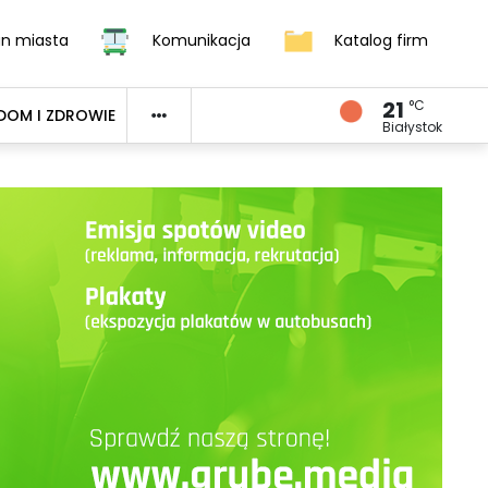
an miasta
Komunikacja
Katalog firm
21
°C
DOM I ZDROWIE
Białystok