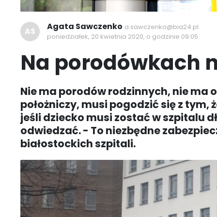
Agata Sawczenko
a.sawczenko@bia24.pl
AS
poniedziałek, 20 kwietnia 2020, o godzinie 09:05
Na porodówkach n
Nie ma porodów rodzinnych, nie ma o
położniczy, musi pogodzić się z tym, ż
jeśli dziecko musi zostać w szpitalu 
odwiedzać. - To niezbędne zabezpiec
białostockich szpitali.