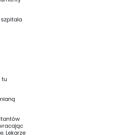
szpitala
 tu
zmianą
ultantów
zwracając
. Lekarze