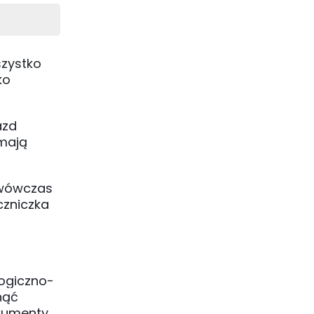
szystko
ko
azd
 mają
 wówczas
czniczka
logiczno-
nąć
okumenty