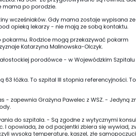
że mama po porodzie.
dziny wcześniaków. Gdy mama zostaje wypisana ze 
od opieką lekarzy - nie mają ze sobą kontaktu.
ego pokarmu. Rodzice mogą przekazywać pokarm
rzyznaje Katarzyna Malinowska-Olczyk.
iałostockiej porodówce - w Wojewódzkim Szpitalu
3 łóżka. To szpital III stopnia referencyjności. To
y czas - zapewnia Grażyna Pawelec z WSZ. - Jedyną 
rody.
wania do szpitala. - Są zgodne z wytycznymi kons
. I opowiada, że od pacjentki zbiera się wywiad, 
yli wysoką temperaturę, kaszel, złe samopoczucie