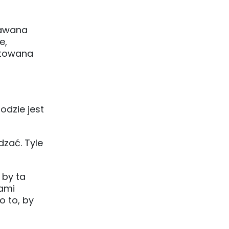
dawana
e,
ortowana
odzie jest
dzać. Tyle
 by ta
cami
o to, by