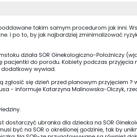
są poddawane takim samym procedurom jak inni. W
ne. I po to, by jak najbardziej zminimalizować ryzy
ymstoku działa SOR Ginekologiczno-Położniczy (wj
się pacjentki do porodu. Kobiety podczas przyjęcia
t dodatkowy wywiad.
zą zgłosić się dzień przed planowym przyjęciem ?
sa - informuje Katarzyna Malinowska-Olczyk, rze
iedziny.
st dostarczyć ubranka dla dziecka na SOR Gineko
 musi być na SOR o określonej godzinie, tak by unik
zniczka. Na SOR-ze przygotowywane są również d