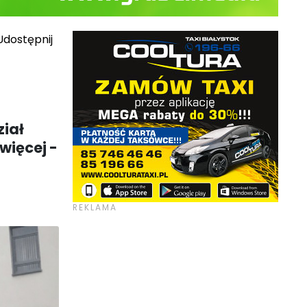
dostępnij
ział
więcej -