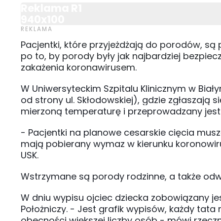
Reklama R1
940x100
Pacjentki, które przyjeżdżają do porodów, 
po to, by porody były jak najbardziej bezpiecz
zakażenia koronawirusem.
W Uniwersyteckim Szpitalu Klinicznym w Biał
od strony ul. Skłodowskiej), gdzie zgłaszają 
mierzoną temperaturę i przeprowadzany jes
- Pacjentki na planowe cesarskie cięcia mus
mają pobierany wymaz w kierunku koronowiru
USK.
Wstrzymane są porody rodzinne, a także odw
W dniu wypisu ojciec dziecka zobowiązany je
Położniczy. - Jest grafik wypisów, każdy tata
obecności większej liczby osób - mówi rzec