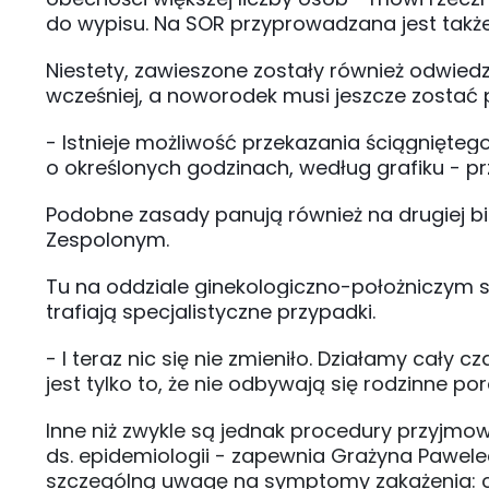
do wypisu. Na SOR przyprowadzana jest tak
Niestety, zawieszone zostały również odwie
wcześniej, a noworodek musi jeszcze zostać p
- Istnieje możliwość przekazania ściągnięt
o określonych godzinach, według grafiku - p
Podobne zasady panują również na drugiej b
Zespolonym.
Tu na oddziale ginekologiczno-położniczym są 6
trafiają specjalistyczne przypadki.
- I teraz nic się nie zmieniło. Działamy cał
jest tylko to, że nie odbywają się rodzinne po
Inne niż zwykle są jednak procedury przyjmo
ds. epidemiologii - zapewnia Grażyna Pawelec
szczególną uwagę na symptomy zakażenia: cz