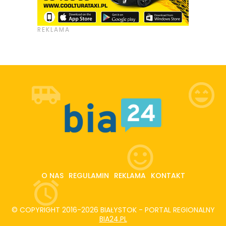
O NAS
REGULAMIN
REKLAMA
KONTAKT
© COPYRIGHT 2016-2026 BIAŁYSTOK - PORTAL REGIONALNY
BIA24.PL