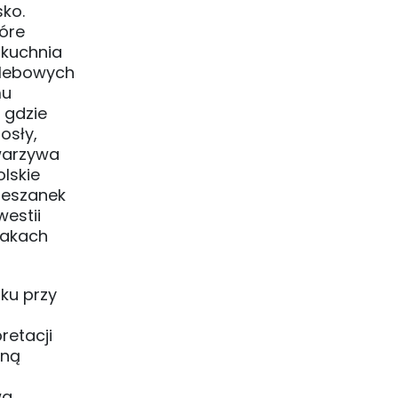
sko.
tóre
 kuchnia
 glebowych
mu
 gdzie
osły,
 warzywa
olskie
ieszanek
estii
makach
nku przy
retacji
rną
wa