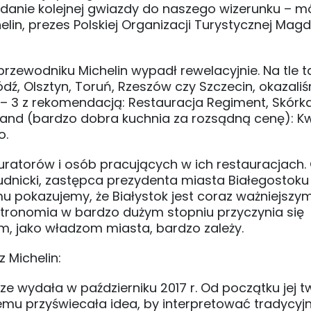
dodanie kolejnej gwiazdy do naszego wizerunku – m
lin, prezes Polskiej Organizacji Turystycznej Mag
 przewodniku Michelin wypadł rewelacyjnie. Na tle t
 Łódź, Olsztyn, Toruń, Rzeszów czy Szczecin, okazali
 – 3 z rekomendacją: Restauracja Regiment, Skórka
mand (bardzo dobra kuchnia za rozsądną cenę): K
o.
uratorów i osób pracujących w ich restauracjach. 
udnicki, zastępca prezydenta miasta Białegostoku
emu pokazujemy, że Białystok jest coraz ważniejszy
stronomia w bardzo dużym stopniu przyczynia się
m, jako władzom miasta, bardzo zależy.
 Michelin:
ze wydała w październiku 2017 r. Od początku jej 
emu przyświecała idea, by interpretować tradycyj