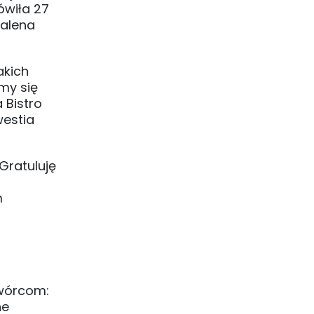
ówiła 27
dalena
akich
śmy się
 Bistro
westia
Gratuluję
m
twórcom:
ne