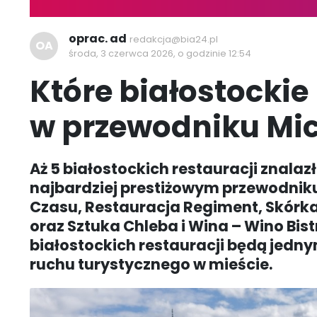
oprac. ad
redakcja@bia24.pl
OA
środa, 3 czerwca 2026, o godzinie 12:54
Które białostockie 
w przewodniku Mic
Aż 5 białostockich restauracji znalaz
najbardziej prestiżowym przewodniku
Czasu, Restauracja Regiment, Skórka
oraz Sztuka Chleba i Wina – Wino Bist
białostockich restauracji będą jedny
ruchu turystycznego w mieście.