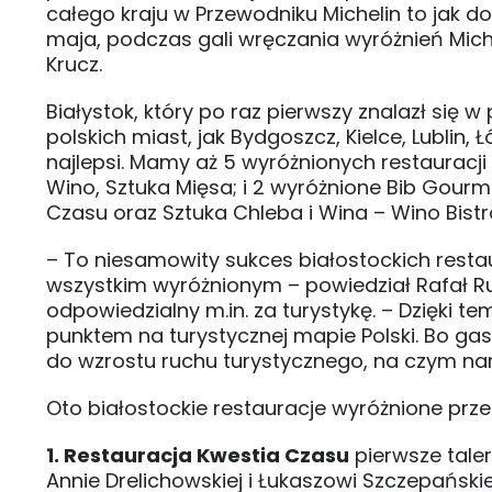
całego kraju w Przewodniku Michelin to jak 
maja, podczas gali wręczania wyróżnień Miche
Krucz.
Białystok, który po raz pierwszy znalazł się w
polskich miast, jak Bydgoszcz, Kielce, Lublin,
najlepsi. Mamy aż 5 wyróżnionych restauracji
Wino, Sztuka Mięsa; i 2 wyróżnione Bib Gour
Czasu oraz Sztuka Chleba i Wina – Wino Bistr
– To niesamowity sukces białostockich resta
wszystkim wyróżnionym – powiedział Rafał R
odpowiedzialny m.in. za turystykę. – Dzięki t
punktem na turystycznej mapie Polski. Bo ga
do wzrostu ruchu turystycznego, na czym na
Oto białostockie restauracje wyróżnione przez
1. Restauracja Kwestia Czasu
pierwsze taler
Annie Drelichowskiej i Łukaszowi Szczepański