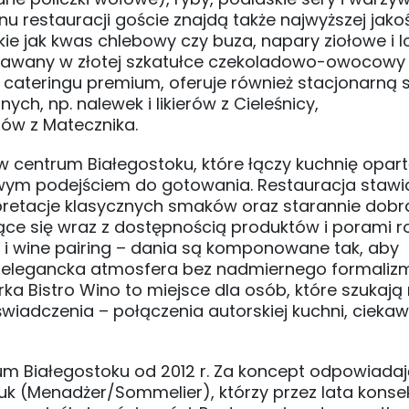
restauracji goście znajdą także najwyższej jakoś
akie jak kwas chlebowy czy buza, napary ziołowe i l
odawany w złotej szkatułce czekoladowo-owocowy 
i cateringu premium, oferuje również stacjonarną 
h, np. nalewek i likierów z Cieleśnicy,
ów z Matecznika.
 centrum Białegostoku, które łączy kuchnię opar
owym podejściem do gotowania. Restauracja stawi
erpretacje klasycznych smaków oraz starannie dobr
ące się wraz z dostępnością produktów i porami r
g i wine pairing – dania są komponowane tak, aby
, elegancka atmosfera bez nadmiernego formalizm
ka Bistro Wino to miejsce dla osób, które szukają n
wiadczenia – połączenia autorskiej kuchni, cieka
um Białegostoku od 2012 r. Za koncept odpowiadaj
zuk (Menadżer/Sommelier), którzy przez lata kons