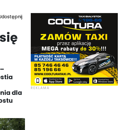
dostępnij
się
 –
stia
enia dla
ostu