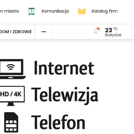
an miasta
Komunikacja
Katalog firm
23
°C
DOM I ZDROWIE
Białystok