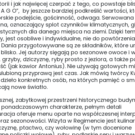
torii i jak najwięcej czerpać z tego, co powstaje bli
 G O”, by jeszcze bardziej podkreślić wartości, k
orskie podejście, gościnność, odwaga. Serwowana
a wina, oznaczający splot czynników klimatycznych,
stycznych dla danego miejsca na ziemi. Dzięki te
 jest osobliwe i indywidualne, nie do powtórzenia
cji. Dania przygotowywane są ze składników, które ur
blisko. Jej autorzy sięgają po sezonowe owoce i
grzyby, dziczyznę, ryby prosto z jeziora, a także p
ść (jak kawior Antonius). Nie używają gotowych m
lubioną przyprawą jest czas. Jak mówią twórcy Kw
To dzieło konkretnych osób, na których pamięć o s
cają nowe światło.
isznej, zabytkowej przestrzeni historycznego budy
o ponadczasowym charakterze, pełnym detali
racja oferuje menu oparte na współczesnej interp
az sezonowości. Wizyta w Regimencie jest kulina
iczyznę, ptactwo, czy wołowinę (w tym docenione
ne policzki wołowe), ryby, podlaskie sery i warzy