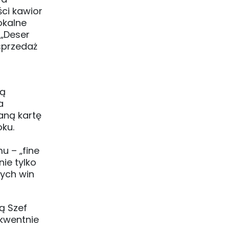
ci kawior
okalne
„Deser
sprzedaż
tą
a
aną kartę
oku.
u – „fine
ie tylko
wych win
ą Szef
ekwentnie