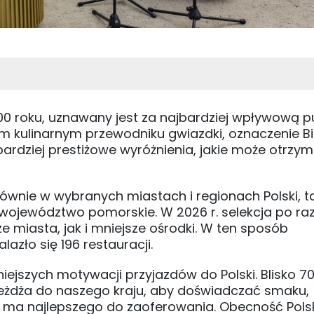
00 roku, uznawany jest za najbardziej wpływową p
m kulinarnym przewodniku gwiazdki, oznaczenie B
rdziej prestiżowe wyróżnienia, jakie może otrzy
łównie w wybranych miastach i regionach Polski, t
województwo pomorskie. W 2026 r. selekcja po raz
e miasta, jak i mniejsze ośrodki. W ten sposób
azło się 196 restauracji.
żniejszych motywacji przyjazdów do Polski. Blisko 7
eżdża do naszego kraju, aby doświadczać smaku,
a ma najlepszego do zaoferowania. Obecność Polsk