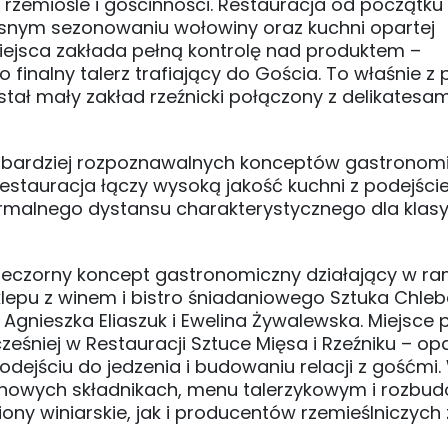
 rzemiośle i gościnności. Restauracja od początku
własnym sezonowaniu wołowiny oraz kuchni opartej
ejsca zakłada pełną kontrolę nad produktem –
inalny talerz trafiający do Gościa. To właśnie z 
wstał mały zakład rzeźnicki połączony z delikatesa
 najbardziej rozpoznawalnych konceptów gastronom
. Restauracja łączy wysoką jakość kuchni z podejśc
ormalnego dystansu charakterystycznego dla klas
wieczorny koncept gastronomiczny działający w r
sklepu z winem i bistro śniadaniowego Sztuka Chleb
Agnieszka Eliaszuk i Ewelina Żywalewska. Miejsce
cześniej w Restauracji Sztuce Mięsa i Rzeźniku – opa
dejściu do jedzenia i budowaniu relacji z gośćmi.
zonowych składnikach, menu talerzykowym i rozb
ny winiarskie, jak i producentów rzemieślniczych