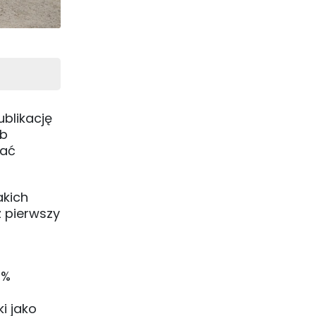
ublikację
ib
mać
akich
 pierwszy
0%
i jako