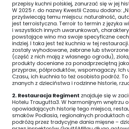
przepisy kuchni polskiej, zanurzać się w jej his
W 2025 r. do nazwy Kwestii Czasu dodano: „N A
przyświecają temu miejscu: naturalność, aut
jest terroistyczna. Terroir to termin z język
i wszystkich innych uwarunkowań, charaktery
powstające wino ma swoje specyficzne cechy,
indziej. I taka jest też kuchnia w tej restaura
zostały wyhodowane, zebrane lub stworzone 
(część z nich mają z własnego ogrodu), zioła, 
produkty doceniane za ponadprzeciętną jako
przypraw, półproduktów, wspomagaczy. Ich u
Czasu, ich kuchnia to też osobista podróż. 
znanych z dzieciństwa i rodzinne historie, rzu
2. Restauracja Regiment
znajduje się w zac
Hotelu Traugutta3. W harmonijnym wnętrzu 
opowiadających historię tego miejsca, restau
smaków Podlasia, regionalnych produktach or
podróżą przez tradycyjne dania mięsne – dz
przez inspektorów Gault&Millau długo gotowa