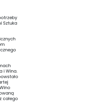
potrzeby
mi Sztuka
icznych
iem
ycznego
amach
a i Wina.
 powstało
rtej
 Wino
udowaną
 z całego