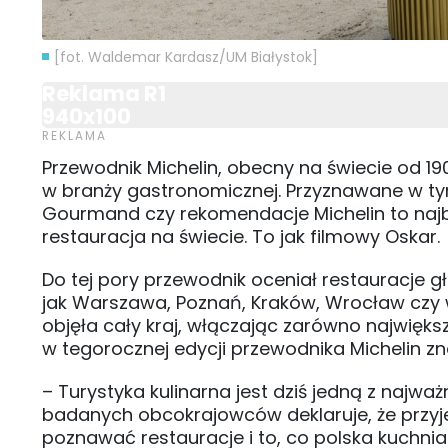
[fot. Waldemar Kardasz/UM Białystok]
Reklama R1
940x100
Przewodnik Michelin, obecny na świecie od 19
w branży gastronomicznej. Przyznawane w ty
Gourmand czy rekomendacje Michelin to najba
restauracja na świecie. To jak filmowy Oskar.
Do tej pory przewodnik oceniał restauracje g
jak Warszawa, Poznań, Kraków, Wrocław czy 
objęła cały kraj, włączając zarówno największ
w tegorocznej edycji przewodnika Michelin znal
– Turystyka kulinarna jest dziś jedną z najwa
badanych obcokrajowców deklaruje, że przyj
poznawać restauracje i to, co polska kuchni