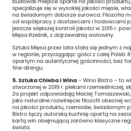
budowali miejsce oparte na jakości produktu,
specjalizuje się w wysokiej jakości mięsie, 
na świadomym doborze surowca. Filozofia mi
od współpracy z dostawcami i hodowcami po f
jeszcze większej kontroli jakości w 2015 r. po
Mięsa Rzeźnik, z dojrzewalnią wołowiny.
Sztuka Mięsa przez lata stała się jednym z
w regionie, przyciągając gości z całej Polski
opartym na autentycznej gościnności, bez f
fine diningu.
5. Sztuka Chleba i Wina
– Wino Bistro – to 
stworzonej w 2019 r. piekarni rzemieślniczej, 
Za projekt odpowiadają Maciej Tomaszewski, 
jako naturalne rozwinięcie filozofii obecnej w
na jakości produktu, rzemiośle, świadomym po
Bistro łączy autorską kuchnię opartą na se
kartą win obejmującą zarówno klasyczne regio
świata.