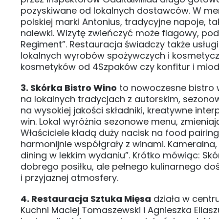
pozyskiwane od lokalnych dostawców. W menu 
polskiej marki Antonius, tradycyjne napoje, t
nalewki. Wizytę zwieńczyć może flagowy, p
Regiment”. Restauracja świadczy także usług
lokalnych wyrobów spożywczych i kosmetycznyc
kosmetyków od 4Szpaków czy konfitur i miod
3. Skórka Bistro Wino
to nowoczesne bistro w
na lokalnych tradycjach z autorskim, sezon
na wysokiej jakości składniki, kreatywne int
win. Lokal wyróżnia sezonowe menu, zmieniaj
Właściciele kładą duży nacisk na food pairin
harmonijnie współgrały z winami. Kameralna
dining w lekkim wydaniu”. Krótko mówiąc: Skór
dobrego posiłku, ale pełnego kulinarnego doś
i przyjaznej atmosfery.
4. Restauracja Sztuka Mięsa
działa w centr
Kuchni Maciej Tomaszewski i Agnieszka Elias