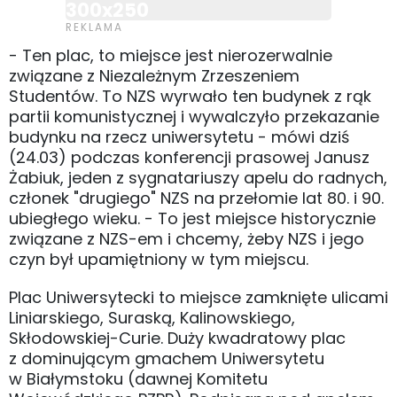
300x250
- Ten plac, to miejsce jest nierozerwalnie
związane z Niezależnym Zrzeszeniem
Studentów. To NZS wyrwało ten budynek z rąk
partii komunistycznej i wywalczyło przekazanie
budynku na rzecz uniwersytetu - mówi dziś
(24.03) podczas konferencji prasowej Janusz
Żabiuk, jeden z sygnatariuszy apelu do radnych,
członek "drugiego" NZS na przełomie lat 80. i 90.
ubiegłego wieku. - To jest miejsce historycznie
związane z NZS-em i chcemy, żeby NZS i jego
czyn był upamiętniony w tym miejscu.
Plac Uniwersytecki to miejsce zamknięte ulicami
Liniarskiego, Suraską, Kalinowskiego,
Skłodowskiej-Curie. Duży kwadratowy plac
z dominującym gmachem Uniwersytetu
w Białymstoku (dawnej Komitetu