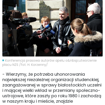
Konferencja prasowa autorów apelu o&nbsp;utworzenie
placu NZS /fot. H. Korzenny/
- Wierzymy, że potrzeba uhonorowania
największej niezależnej organizacji studenckiej,
zaangażowanej w sprawy białostockich uczelni
i mającej wielki wkład w przemiany społeczno-
ustrojowe, które zaszły po roku 1980 i zachodzą
w naszym kraju i mieście, znajdzie