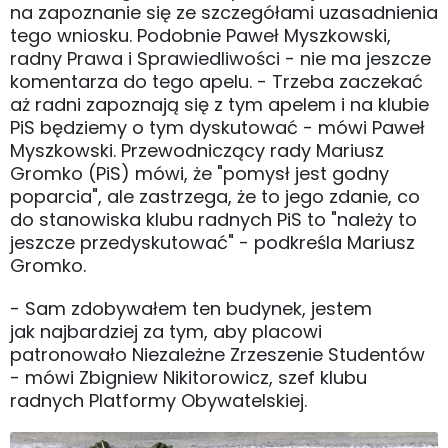
na zapoznanie się ze szczegółami uzasadnienia
tego wniosku. Podobnie Paweł Myszkowski,
radny Prawa i Sprawiedliwości - nie ma jeszcze
komentarza do tego apelu. - Trzeba zaczekać
aż radni zapoznają się z tym apelem i na klubie
PiS będziemy o tym dyskutować - mówi Paweł
Myszkowski. Przewodniczący rady Mariusz
Gromko (PiS) mówi, że "pomysł jest godny
poparcia", ale zastrzega, że to jego zdanie, co
do stanowiska klubu radnych PiS to "należy to
jeszcze przedyskutować" - podkreśla Mariusz
Gromko.
- Sam zdobywałem ten budynek, jestem
jak najbardziej za tym, aby placowi
patronowało Niezależne Zrzeszenie Studentów
- mówi Zbigniew Nikitorowicz, szef klubu
radnych Platformy Obywatelskiej.