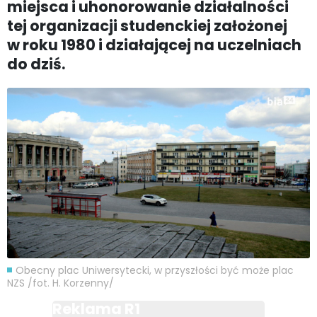
miejsca i uhonorowanie działalności
tej organizacji studenckiej założonej
w roku 1980 i działającej na uczelniach
do dziś.
Obecny plac Uniwersytecki, w przyszłości być może plac
NZS /fot. H. Korzenny/
Reklama R1