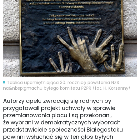
Tablica upamiętniająca 30. rocznicę powstania NZS
na&nbsp;gmachu byłego komitetu PZPR /fot. H. Korzenny/
Autorzy apelu zwracają się radnych by
przygotowali projekt uchwały w sprawie
przemianowania placu i są przekonani,
że wybrani w demokratycznych wyborach
przedstawiciele społeczności Białegostoku
powinni wsłuchać się w ten głos byłych