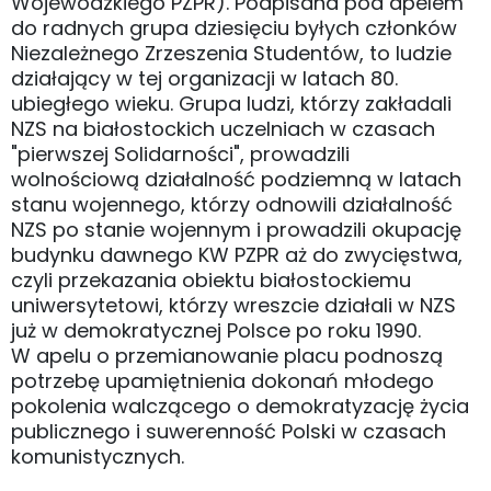
Wojewódzkiego PZPR). Podpisana pod apelem
do radnych grupa dziesięciu byłych członków
Niezależnego Zrzeszenia Studentów, to ludzie
działający w tej organizacji w latach 80.
ubiegłego wieku. Grupa ludzi, którzy zakładali
NZS na białostockich uczelniach w czasach
"pierwszej Solidarności", prowadzili
wolnościową działalność podziemną w latach
stanu wojennego, którzy odnowili działalność
NZS po stanie wojennym i prowadzili okupację
budynku dawnego KW PZPR aż do zwycięstwa,
czyli przekazania obiektu białostockiemu
uniwersytetowi, którzy wreszcie działali w NZS
już w demokratycznej Polsce po roku 1990.
W apelu o przemianowanie placu podnoszą
potrzebę upamiętnienia dokonań młodego
pokolenia walczącego o demokratyzację życia
publicznego i suwerenność Polski w czasach
komunistycznych.