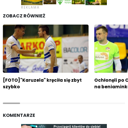
ZOBACZ RÓWNIEŻ
[FOTO]"Karuzela" kręciła się zbyt
Ochłonęli po 
szybko
na beniamink
KOMENTARZE