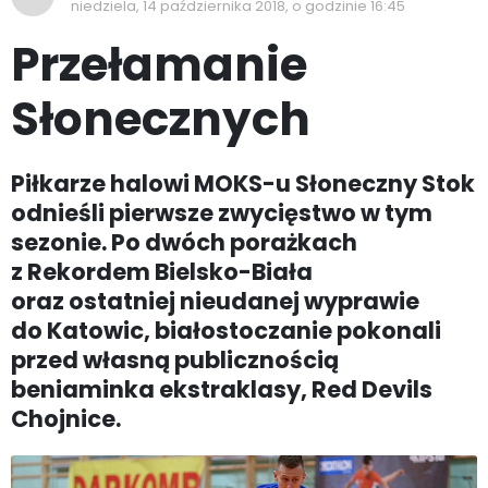
niedziela, 14 października 2018, o godzinie 16:45
Przełamanie
Słonecznych
Piłkarze halowi MOKS-u Słoneczny Stok
odnieśli pierwsze zwycięstwo w tym
sezonie. Po dwóch porażkach
z Rekordem Bielsko-Biała
oraz ostatniej nieudanej wyprawie
do Katowic, białostoczanie pokonali
przed własną publicznością
beniaminka ekstraklasy, Red Devils
Chojnice.