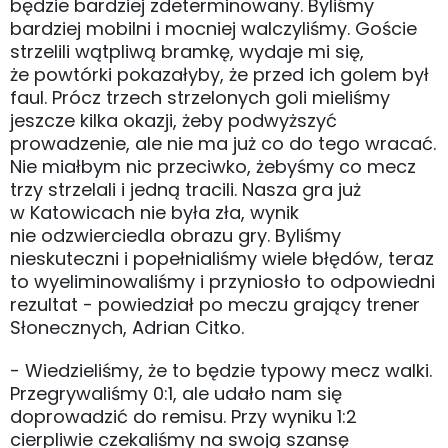
będzie bardziej zdeterminowany. Byliśmy
bardziej mobilni i mocniej walczyliśmy. Goście
strzelili wątpliwą bramkę, wydaje mi się,
że powtórki pokazałyby, że przed ich golem był
faul. Prócz trzech strzelonych goli mieliśmy
jeszcze kilka okazji, żeby podwyższyć
prowadzenie, ale nie ma już co do tego wracać.
Nie miałbym nic przeciwko, żebyśmy co mecz
trzy strzelali i jedną tracili. Nasza gra już
w Katowicach nie była zła, wynik
nie odzwierciedla obrazu gry. Byliśmy
nieskuteczni i popełnialiśmy wiele błędów, teraz
to wyeliminowaliśmy i przyniosło to odpowiedni
rezultat - powiedział po meczu grający trener
Słonecznych, Adrian Citko.
- Wiedzieliśmy, że to będzie typowy mecz walki.
Przegrywaliśmy 0:1, ale udało nam się
doprowadzić do remisu. Przy wyniku 1:2
cierpliwie czekaliśmy na swoją szansę