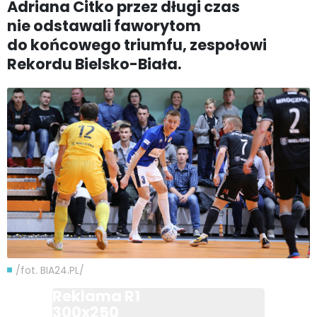
Adriana Citko przez długi czas
nie odstawali faworytom
do końcowego triumfu, zespołowi
Rekordu Bielsko-Biała.
/fot. BIA24.PL/
Reklama R1
300x250