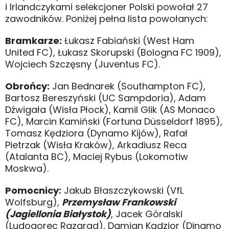
i Irlandczykami selekcjoner Polski powołał 27
zawodników. Poniżej pełna lista powołanych:
Bramkarze:
Łukasz Fabiański (West Ham
United FC), Łukasz Skorupski (Bologna FC 1909),
Wojciech Szczęsny (Juventus FC).
Obrońcy:
Jan Bednarek (Southampton FC),
Bartosz Bereszyński (UC Sampdoria), Adam
Dźwigała (Wisła Płock), Kamil Glik (AS Monaco
FC), Marcin Kamiński (Fortuna Düsseldorf 1895),
Tomasz Kędziora (Dynamo Kijów), Rafał
Pietrzak (Wisła Kraków), Arkadiusz Reca
(Atalanta BC), Maciej Rybus (Lokomotiw
Moskwa).
Pomocnicy:
Jakub Błaszczykowski (VfL
Wolfsburg),
Przemysław Frankowski
(Jagiellonia Białystok)
, Jacek Góralski
(Ludogorec Razgrad), Damian Kądzior (Dinamo