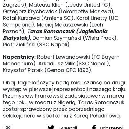
Zagrzeb), Mateusz Klich (Leeds United FC),
Grzegorz Krychowiak (Lokomotiw Moskwa),
Rafał Kurzawa (Amiens SC), Karol Linetty (UC
Sampdoria), Maciej Makuszewski (Lech
Poznań),
T
aras Romanczuk (Jagiellonia
Białystok)
, Damian Szymański (Wisła Płock),
Piotr Zieliński (SSC Napoli).
Napastnicy:
Robert Lewandowski (FC Bayern
Monachium), Arkadiusz Milik (SSC Napoli),
Krzysztof Piątek (Genoa CFC 1893).
Obaj Jagiellończycy będą mieli szansę na drugi
występ w pierwszej reprezentacji naszego kraju.
Przemysław Frankowski zadebiutował w marcu
tego roku w meczu z Nigerią, Taras Romanczuk
został sprawdzony przez poprzedniego
selekcjonera w spotkaniu z Koreą Południową.
Tagi:
Tweetnij
Udostępnij