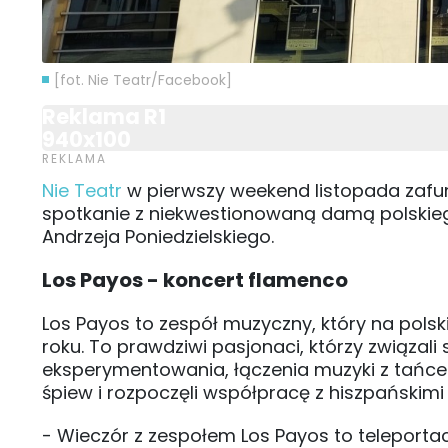
[fot. Nie Teatr/Facebook]
Reklama R1
940x100
Nie Teatr
w pierwszy weekend listopada zafu
spotkanie z niekwestionowaną damą polskie
Andrzeja Poniedzielskiego.
Los Payos - koncert flamenco
Los Payos to zespół muzyczny, który na pols
roku. To prawdziwi pasjonaci, którzy związali 
eksperymentowania, łączenia muzyki z tańce
śpiew i rozpoczęli współpracę z hiszpańskimi
- Wieczór z zespołem Los Payos to teleporta