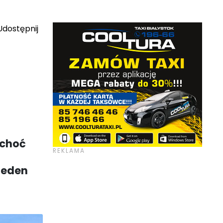
dostępnij
 choć
jeden