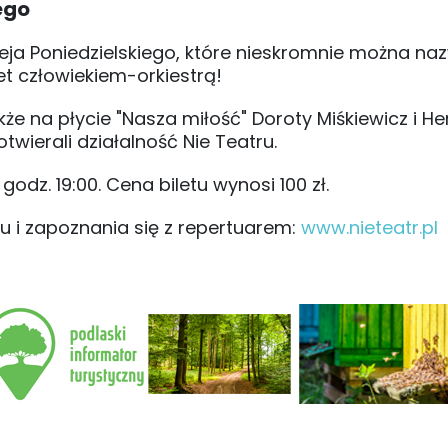
ego
eja Poniedzielskiego, które nieskromnie można na
t człowiekiem-orkiestrą!
kże na płycie "Nasza miłość" Doroty Miśkiewicz i H
wierali działalność Nie Teatru.
dz. 19:00. Cena biletu wynosi 100 zł.
 i zapoznania się z repertuarem:
www.nieteatr.pl