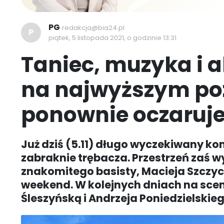
PG
redakcja@bia24.pl
P
piątek, 5 listopada 2021, o godzinie 13:31
Taniec, muzyka i 
na najwyższym poz
ponownie oczaruj
Już dziś (5.11) długo wyczekiwany ko
zabraknie trębacza. Przestrzeń zaś wy
znakomitego basisty, Macieja Szczyci
weekend. W kolejnych dniach na sce
Śleszyńską i Andrzeja Poniedzielskie