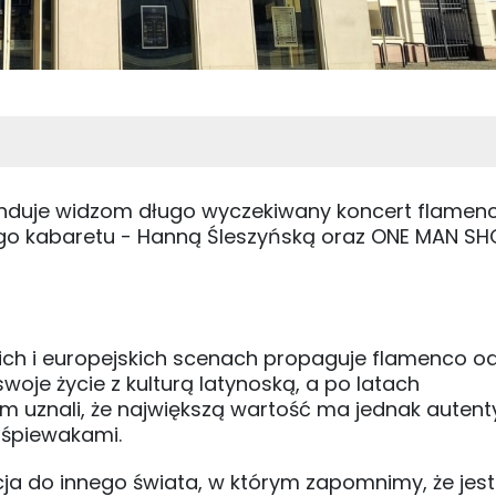
nduje widzom długo wyczekiwany koncert flamenc
go kabaretu - Hanną Śleszyńską oraz ONE MAN S
kich i europejskich scenach propaguje flamenco o
swoje życie z kulturą latynoską, a po latach
m uznali, że największą wartość ma jednak autent
 śpiewakami.
cja do innego świata, w którym zapomnimy, że je