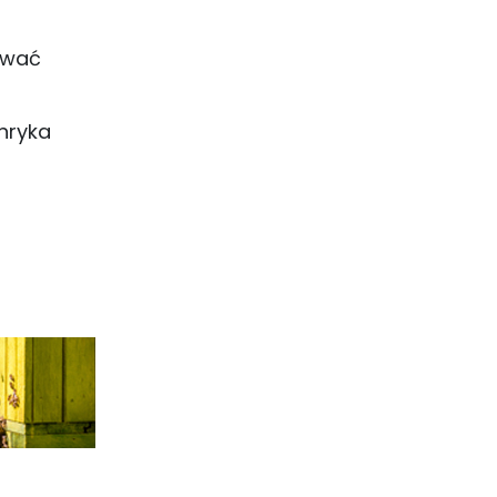
zwać
enryka