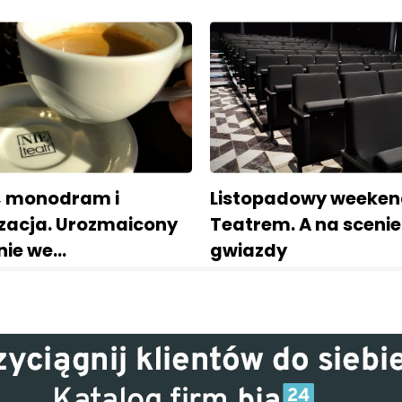
, monodram i
Listopadowy weekend
zacja. Urozmaicony
Teatrem. A na sceni
nie we…
gwiazdy