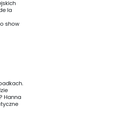
jskich
de la
go show
upadkach.
zie
o? Hanna
atyczne