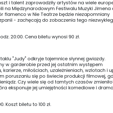
zt i talent zaprowadziły artystów na wiele europe
pili na Międzynarodowym Festiwalu Muzyki Jimena 
ór flamenco w Nie Teatrze będzie niezapomniany
szpanii - zachęcają do zobaczenia tego niezwykłe
dz. 20:00. Cena biletu wynosi 90 zł.
klu "Judy" odkryje tajemnice słynnej gwiazdy.
my w garderobie przed jej ostatnim występem
karierze, miłościach, uzależnieniach, wzlotach i 
 poruszaniu się po świecie produkcji filmowej, gd
eniądz. Czy wiele się od tamtych czasów zmienił
która eksponuje jej umiejętności komediowe i dram
 Koszt biletu to 100 zł.