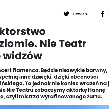
Tweetnij
U
aktorstwo
iomie. Nie Teatr
e widzów
ncert flamenco. Będzie niezwykle barwny,
pełnią inne dźwięki, dzięki obecności
ńskiego. To jednak nie koniec wrażeń na 
nie Nie Teatru zobaczymy aktorkę Hannę
go, czyli mistrza wyrafinowanego żartu.