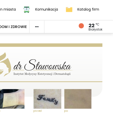
an miasta
Komunikacja
Katalog firm
22
°C
DOM I ZDROWIE
Białystok