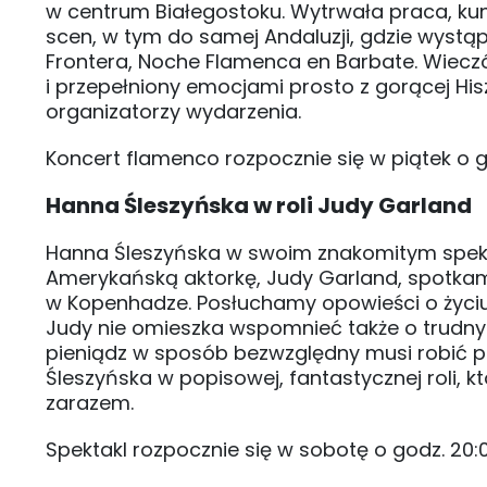
w centrum Białegostoku. Wytrwała praca, kuns
scen, w tym do samej Andaluzji, gdzie wystą
Frontera, Noche Flamenca en Barbate. Wiecz
i przepełniony emocjami prosto z gorącej Hi
organizatorzy wydarzenia.
Koncert flamenco rozpocznie się w piątek o go
Hanna Śleszyńska w roli Judy Garland
Hanna Śleszyńska w swoim znakomitym spekta
Amerykańską aktorkę, Judy Garland, spotka
w Kopenhadze. Posłuchamy opowieści o życiu, 
Judy nie omieszka wspomnieć także o trudnym
pieniądz w sposób bezwzględny musi robić pi
Śleszyńska w popisowej, fantastycznej roli, 
zarazem.
Spektakl rozpocznie się w sobotę o godz. 20:00.