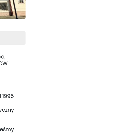
o,
HOW
d 1995
yczny
steśmy