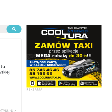
rta
skiej.
RTYKUŁU