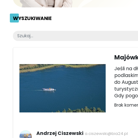
WYSZUKIWANIE
Majówk
Jeśli na 
podlaskim
do August
turystycz
Gdy pogod
Brak kome
Andrzej Ciszewski
a.ciszewski@bia24.pl