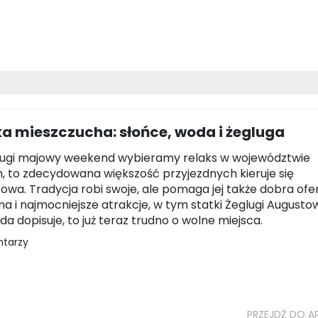
a mieszczucha: słońce, woda i żegluga
długi majowy weekend wybieramy relaks w województwie
, to zdecydowana większość przyjezdnych kieruje się
owa. Tradycja robi swoje, ale pomaga jej także dobra ofe
na i najmocniejsze atrakcje, w tym statki Żeglugi Augustow
a dopisuje, to już teraz trudno o wolne miejsca.
ntarzy
PRZEJDŹ DO A