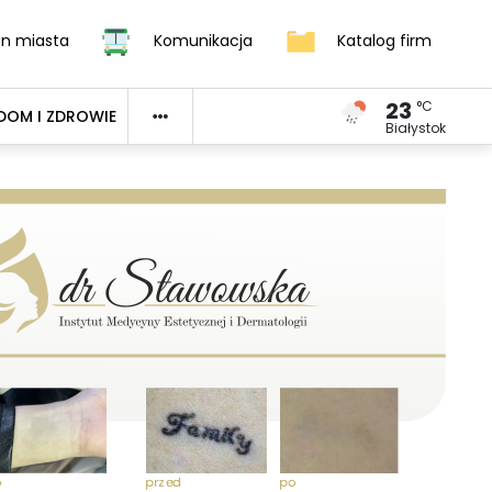
an miasta
Komunikacja
Katalog firm
23
°C
DOM I ZDROWIE
Białystok