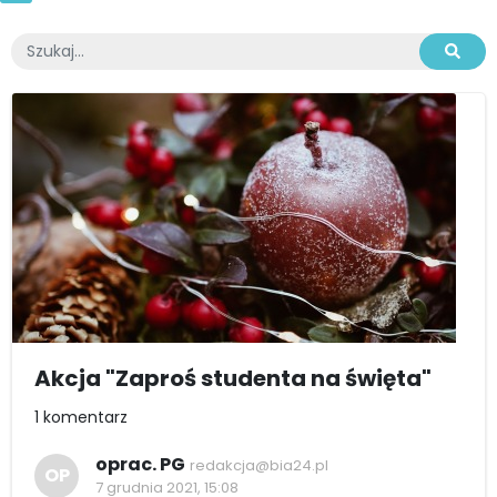
Akcja "Zaproś studenta na święta"
1 komentarz
oprac. PG
redakcja@bia24.pl
OP
7 grudnia 2021, 15:08