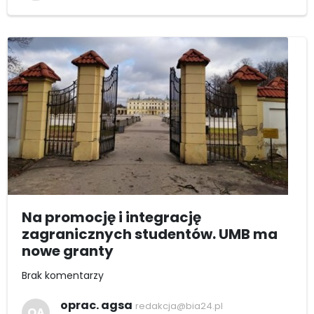
Na promocję i integrację
zagranicznych studentów. UMB ma
nowe granty
Brak komentarzy
oprac. agsa
redakcja@bia24.pl
OA