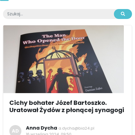
Cichy bohater Józef Bartoszko.
Uratował Żydów z płonącej synagogi
Anna Dycha
a.dycha@bia24.pl
AD
16 września 2024, 09:50