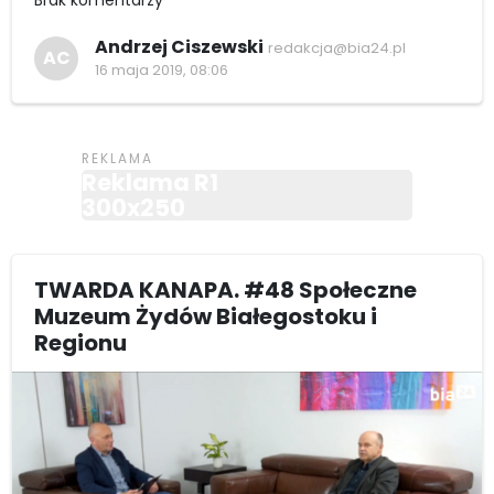
Andrzej Ciszewski
redakcja@bia24.pl
AC
16 maja 2019, 08:06
Reklama R1
300x250
TWARDA KANAPA. #48 Społeczne
Muzeum Żydów Białegostoku i
Regionu