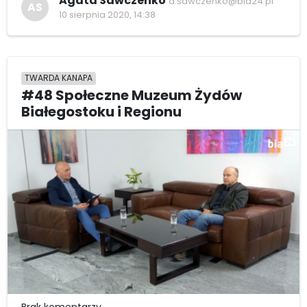
Agata Sawczenko
a.sawczenko@bia24.pl
AS
10 sierpnia 2020, 14:38
TWARDA KANAPA
#48 Społeczne Muzeum Żydów
Białegostoku i Regionu
Brak komentarzy