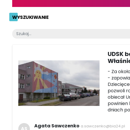
WYSZUKIWANIE
UDSK b
Właśni
- Za okoł
- zapowia
Dziecięce
pozwoli r
obiecał U
powinien 
dniach po
Agata Sawczenko
a.sawczenko@bia24.pl
AS