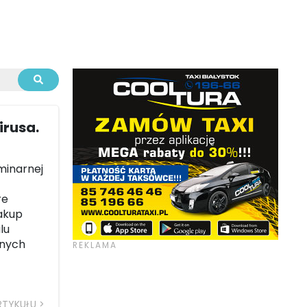
irusa.
minarnej
re
zakup
lu
jnych
RTYKUŁU