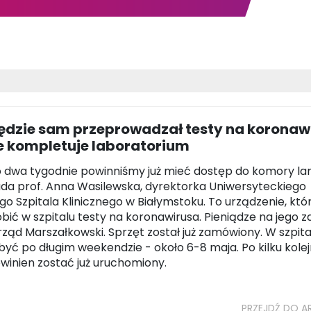
ędzie sam przeprowadzał testy na koronaw
e kompletuje laboratorium
o dwa tygodnie powinniśmy już mieć dostęp do komory la
da prof. Anna Wasilewska, dyrektorka Uniwersyteckiego
go Szpitala Klinicznego w Białymstoku. To urządzenie, któ
obić w szpitalu testy na koronawirusa. Pieniądze na jego 
rząd Marszałkowski. Sprzęt został już zamówiony. W szpita
być po długim weekendzie - około 6-8 maja. Po kilku kole
winien zostać już uruchomiony.
PRZEJDŹ DO A