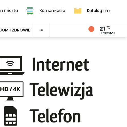
an miasta
Komunikacja
Katalog firm
21
°C
DOM I ZDROWIE
Białystok