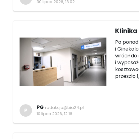
30 lipca 2026, 13:02
Klinik
Po ponad 
i Ginekol
wrócił do
i wyposaż
kosztował
przeszło 1
PG
redakcja@bia24.pl
P
10 lipca 2026, 12:16