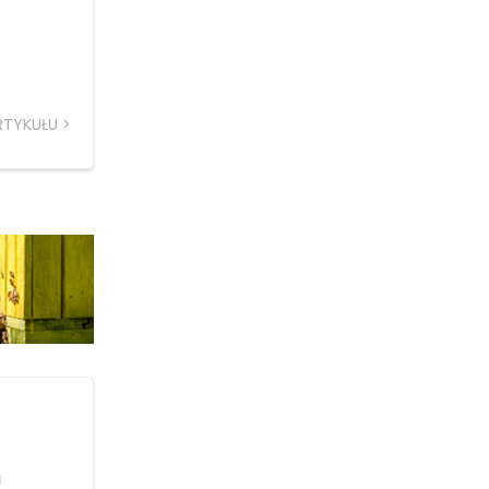
RTYKUŁU
a