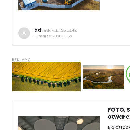
ad
redakcja@bia24.pl
A
10 marca 2026, 10:52
FOTO. 
otwarc
Białostoc