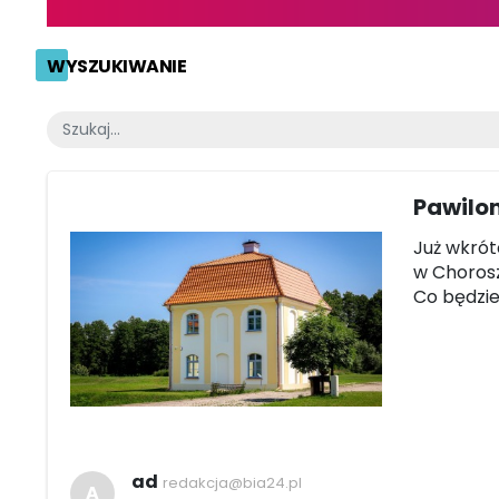
WYSZUKIWANIE
Pawilo
Już wkró
w Chorosz
Co będzie
ad
redakcja@bia24.pl
A