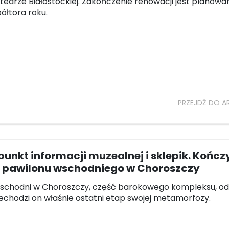
tedrze Białostockiej. Zakończenie renowacji jest planowa
półtora roku.
PRZEJDŹ DO A
punkt informacji muzealnej i sklepik. Kończy
 pawilonu wschodniego w Choroszczy
schodni w Choroszczy, część barokowego kompleksu, od
zechodzi on właśnie ostatni etap swojej metamorfozy.