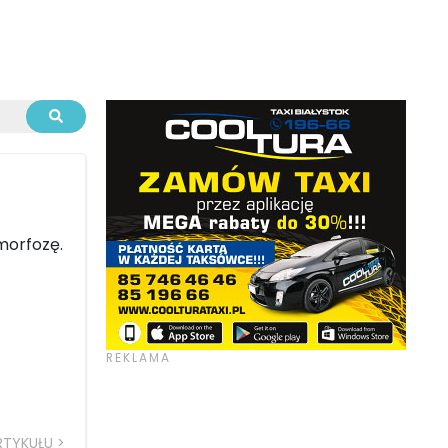
morfozę.
RTYKUŁU