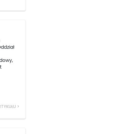
i
Oddział
udowy,
t
RTYKUŁU