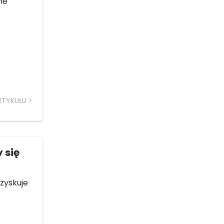
ne
RTYKUŁU
 się
zyskuje