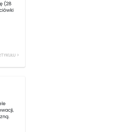
ę (28
ciówki
RTYKUŁU
ele
wacji,
czną.