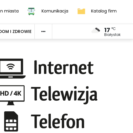
an miasta
Komunikacja
Katalog firm
17
°C
DOM I ZDROWIE
Białystok