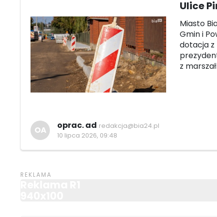
Ulice P
Miasto Bi
Gmin i Po
dotacja z
prezydent
z marsza
oprac. ad
redakcja@bia24.pl
OA
10 lipca 2026, 09:48
Reklama R1
940x100