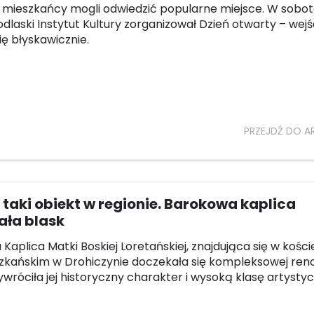
mieszkańcy mogli odwiedzić popularne miejsce. W sobot
odlaski Instytut Kultury zorganizował Dzień otwarty – wejś
się błyskawicznie.
PRZEJDŹ DO A
taki obiekt w regionie. Barokowa kaplica
ała blask
Kaplica Matki Boskiej Loretańskiej, znajdująca się w kości
zkańskim w Drohiczynie doczekała się kompleksowej reno
ywróciła jej historyczny charakter i wysoką klasę artysty