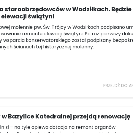
a staroobrzędowców w Wodziłkach. Będzie
elewacji świątyni
owej molennie pw. Św. Trójcy w Wodziłkach podpisano 
nsowanie remontu elewacji świątyni. Po raz pierwszy do
 wsparcia konserwatorskiego został podpisany bezpośr
nych ścianach tej historycznej molenny.
PRZEJDŹ DO A
w Bazylice Katedralnej przejdą renowację
mln zł – na tyle opiewa dotacja na remont organów