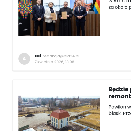
w Archika
za około 
ad
redakcja@bia24.pl
A
7 kwietnia 2026, 13:06
Będzie 
remont
Pawilon w
blask. Pr