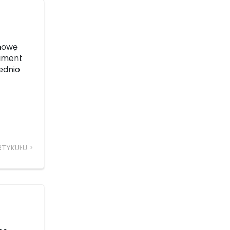
umowę
kument
ednio
RTYKUŁU