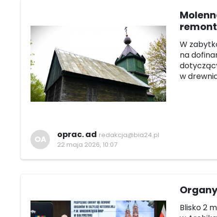
Molenn
remont 
W zabytk
na dofina
dotyczący
w drewnia
oprac. ad
redakcja@bia24.pl
OA
22 maja 2026, 10:07
Organy 
Blisko 2 