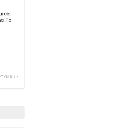
arcia
ma. To
RTYKUŁU