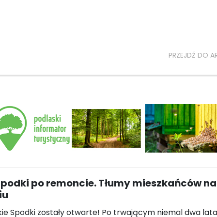
PRZEJDŹ DO A
Spodki po remoncie. Tłumy mieszkańców na
iu
kie Spodki zostały otwarte! Po trwającym niemal dwa lat