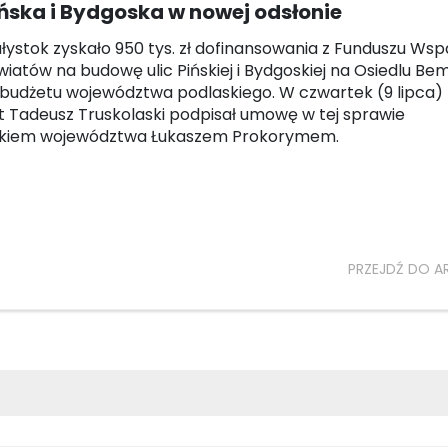
ińska i Bydgoska w nowej odsłonie
ałystok zyskało 950 tys. zł dofinansowania z Funduszu Wsp
wiatów na budowę ulic Pińskiej i Bydgoskiej na Osiedlu Be
 budżetu województwa podlaskiego. W czwartek (9 lipca)
 Tadeusz Truskolaski podpisał umowę w tej sprawie
łkiem województwa Łukaszem Prokorymem.
PRZEJDŹ DO A