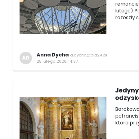
remoncie 
lutego) P
rozeszły 
Anna Dycha
a.dycha@bia24.pl
AD
28 lutego 2026, 14:37
Jedyny 
odzysk
Barokowa 
pofrancis
która prz