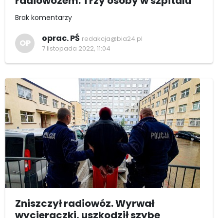
radiowozem. Trzy osoby w szpitalu
Brak komentarzy
oprac. PŚ
redakcja@bia24.pl
OP
7 listopada 2022, 11:04
Zniszczył radiowóz. Wyrwał
wycieraczki, uszkodził szybę