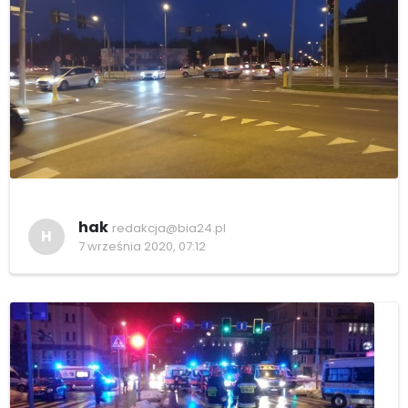
hak
redakcja@bia24.pl
H
7 września 2020, 07:12