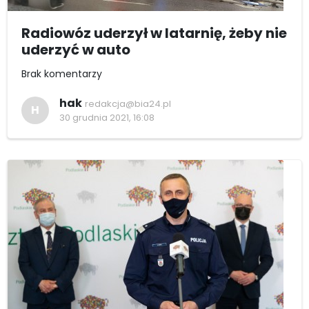
Radiowóz uderzył w latarnię, żeby nie
uderzyć w auto
Brak komentarzy
hak
redakcja@bia24.pl
H
30 grudnia 2021, 16:08