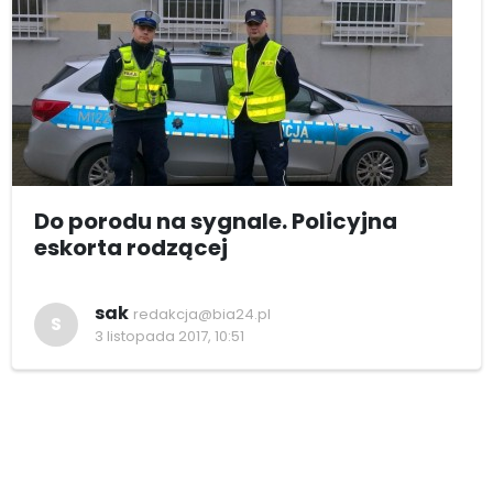
Do porodu na sygnale. Policyjna
eskorta rodzącej
sak
redakcja@bia24.pl
S
3 listopada 2017, 10:51