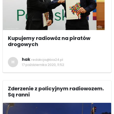
Kupujemy radiowóz na piratów
drogowych
hak
redakcja@bia24.pl
H
17 października 2020, 11:52
Zderzenie z policyjnym radiowozem.
Są ranni