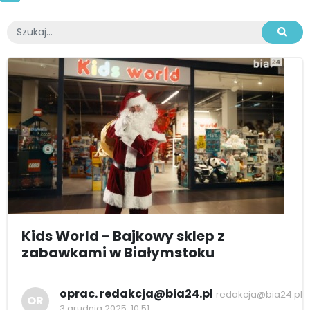
Kids World - Bajkowy sklep z
zabawkami w Białymstoku
oprac. redakcja@bia24.pl
redakcja@bia24.pl
OR
3 grudnia 2025, 10:51