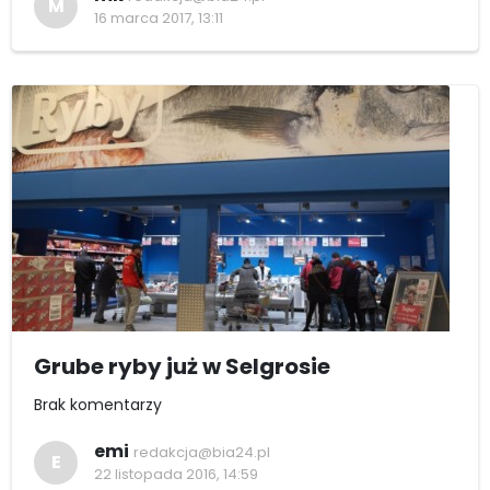
M
16 marca 2017, 13:11
Grube ryby już w Selgrosie
Brak komentarzy
emi
redakcja@bia24.pl
E
22 listopada 2016, 14:59