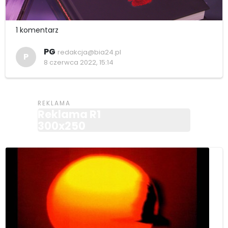
1 komentarz
PG
redakcja@bia24.pl
P
8 czerwca 2022, 15:14
Reklama R1
300x250