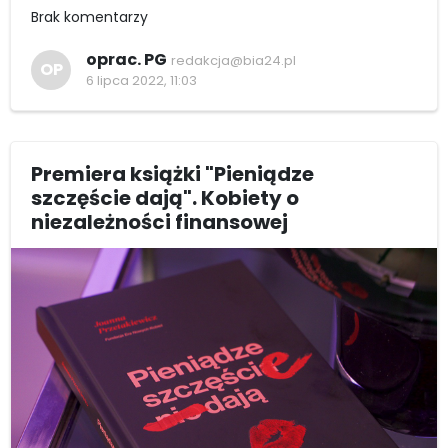
Brak komentarzy
oprac. PG
redakcja@bia24.pl
OP
6 lipca 2022, 11:03
Premiera książki "Pieniądze
szczęście dają". Kobiety o
niezależności finansowej