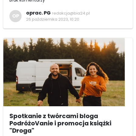
Brak komentarzy
oprac. PG
redakcja@bia24.pl
OP
26 października 2023, 10:20
Spotkanie z twórcami bloga
PodróżoVanie i promocja książki
"Droga"