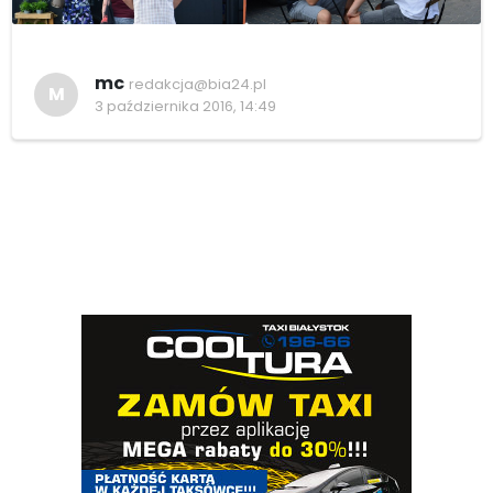
mc
redakcja@bia24.pl
M
3 października 2016, 14:49