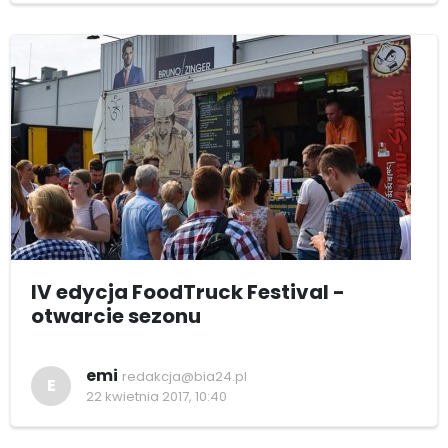
IV edycja FoodTruck Festival -
otwarcie sezonu
emi
redakcja@bia24.pl
E
22 kwietnia 2017, 10:40