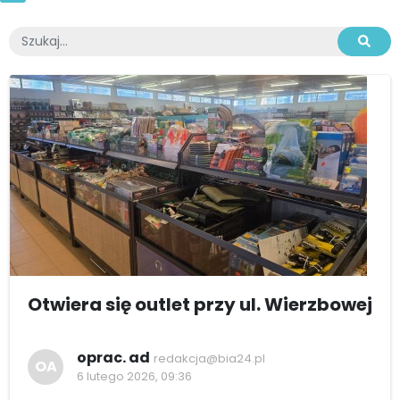
Otwiera się outlet przy ul. Wierzbowej
oprac. ad
redakcja@bia24.pl
OA
6 lutego 2026, 09:36