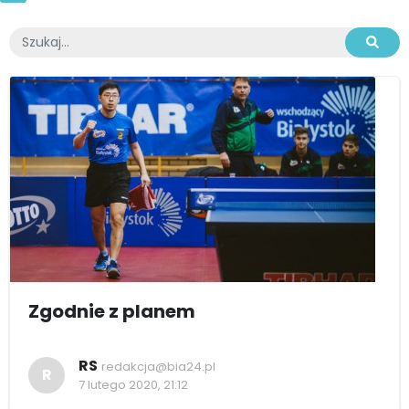
Zgodnie z planem
RS
redakcja@bia24.pl
R
7 lutego 2020, 21:12