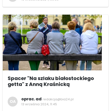
Spacer "Na szlaku białostockiego
getta" z Anną Kraśnicką
oprac. ad
redakcja@bia24.pl
OA
13 września 2024, 11:45