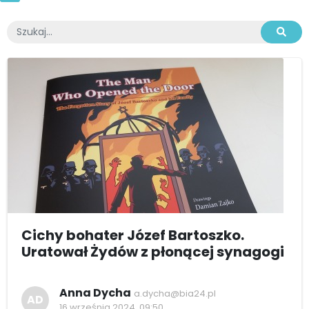
Cichy bohater Józef Bartoszko.
Uratował Żydów z płonącej synagogi
Anna Dycha
a.dycha@bia24.pl
AD
16 września 2024, 09:50