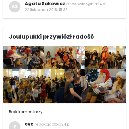
Agata Sakowicz
a.sakowicz@bia24.pl
AS
22 listopada 2018, 15:33
Joulupukki przywiózł radość
Brak komentarzy
eve
redakcja@bia24.pl
E