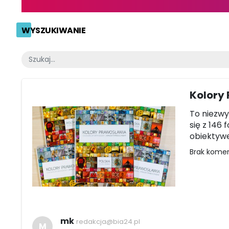
WYSZUKIWANIE
Kolory 
To niezwy
się z 146
obiektywe
Brak kome
mk
redakcja@bia24.pl
M