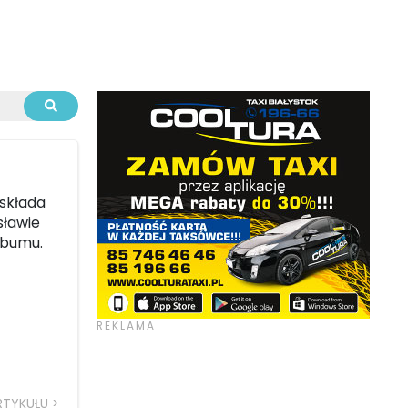
 składa
sławie
lbumu.
RTYKUŁU