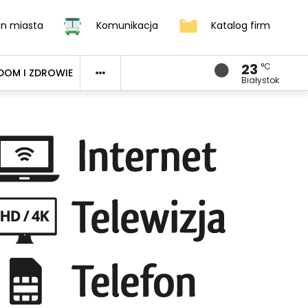
an miasta
Komunikacja
Katalog firm
23
°C
DOM I ZDROWIE
Białystok