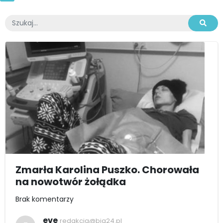
Zmarła Karolina Puszko. Chorowała
na nowotwór żołądka
Brak komentarzy
eve
redakcja@bia24.pl