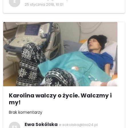
E
25 stycznia 2018, 10:01
Karolina walczy o życie. Walczmy i
my!
Brak komentarzy
Ewa Sokólska
e.sokolska@bia24.pl
ES