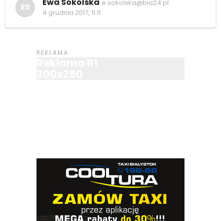
Ewa Sokólska
e.sokolska@bia24.pl
ES
4 grudnia 2017, 11:11
Reklama R1
300x250