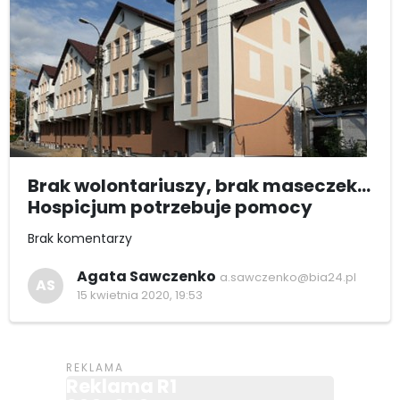
Brak wolontariuszy, brak maseczek...
Hospicjum potrzebuje pomocy
Brak komentarzy
Agata Sawczenko
a.sawczenko@bia24.pl
AS
15 kwietnia 2020, 19:53
Reklama R1