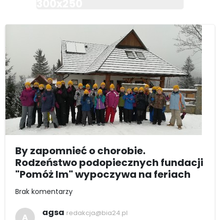
300x250
By zapomnieć o chorobie.
Rodzeństwo podopiecznych fundacji
"Pomóż Im" wypoczywa na feriach
Brak komentarzy
agsa
redakcja@bia24.pl
A