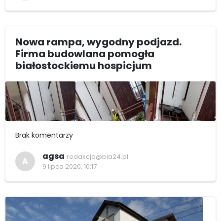
Nowa rampa, wygodny podjazd.
Firma budowlana pomogła
białostockiemu hospicjum
Brak komentarzy
agsa
redakcja@bia24.pl
A
9 lipca 2020, 10:17