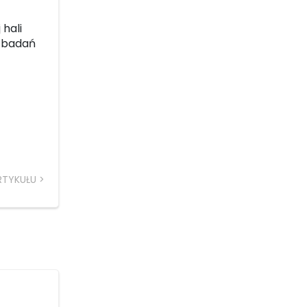
 hali
h badań
RTYKUŁU