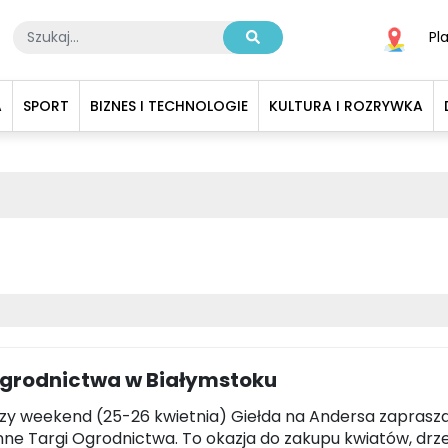
Pl
A
SPORT
BIZNES I TECHNOLOGIE
KULTURA I ROZRYWKA
Ogrodnictwa w Białymstoku
szy weekend (25-26 kwietnia) Giełda na Andersa zaprasz
ne Targi Ogrodnictwa. To okazja do zakupu kwiatów, dr