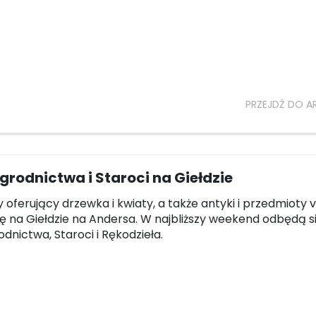
PRZEJDŹ DO A
grodnictwa i Staroci na Giełdzie
oferujący drzewka i kwiaty, a także antyki i przedmioty 
ię na Giełdzie na Andersa. W najbliższy weekend odbędą s
dnictwa, Staroci i Rękodzieła.