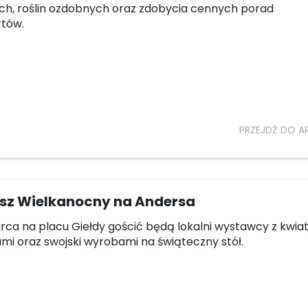
h, roślin ozdobnych oraz zdobycia cennych porad
rtów.
PRZEJDŹ DO A
sz Wielkanocny na Andersa
arca na placu Giełdy gościć będą lokalni wystawcy z kwia
mi oraz swojski wyrobami na świąteczny stół.