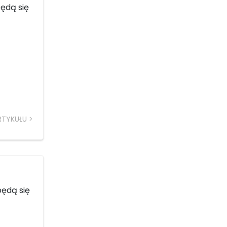
ędą się
RTYKUŁU
będą się