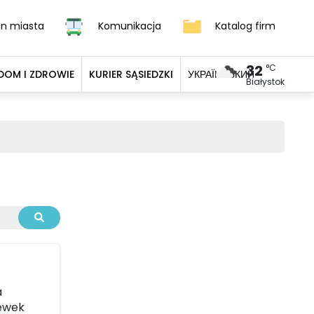
an miasta
Komunikacja
Katalog firm
32
°C
DOM I ZDROWIE
KURIER SĄSIEDZKI
УКРАЇНСЬКИЙ
Białystok
a
zewek