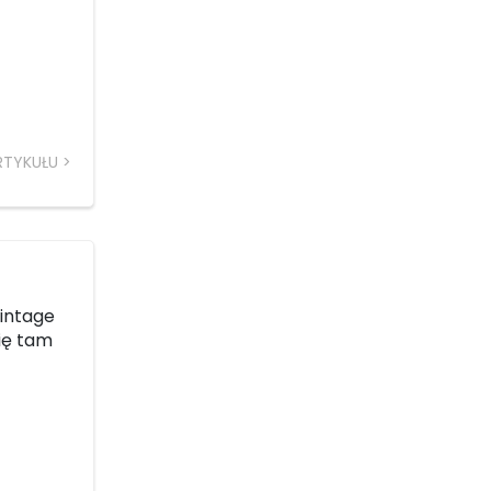
RTYKUŁU
vintage
ię tam