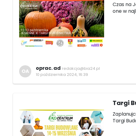
Czas na J
one w naj
oprac. ad
redakcja@bia24.pl
OA
10 października 2024, 16:39
Targi B
Zaplanujc
Targi Bud