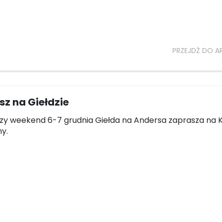
PRZEJDŹ DO A
z na Giełdzie
szy weekend 6-7 grudnia Giełda na Andersa zaprasza na 
y.