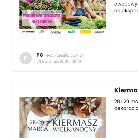
owocowyc
od ekspe
PG
redakcja@bia24.pl
P
23 kwietnia 2026, 09:40
Kierma
28 i 29 m
dekoracja