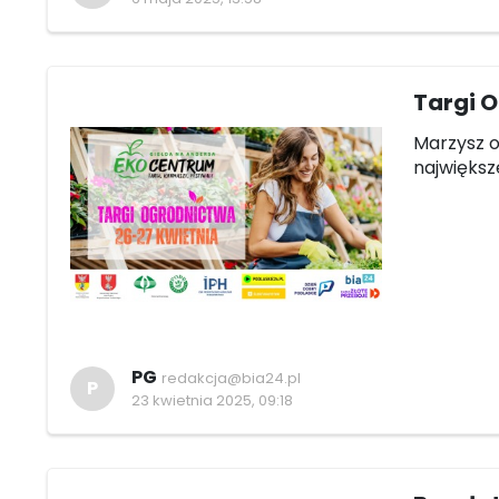
Targi 
Marzysz o
największ
PG
redakcja@bia24.pl
P
23 kwietnia 2025, 09:18