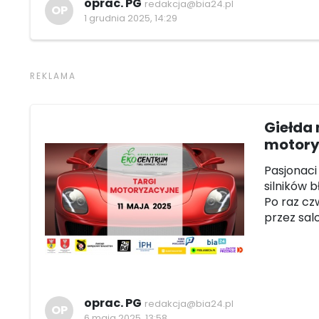
oprac. PG
redakcja@bia24.pl
OP
1 grudnia 2025, 14:29
Giełda 
motory
Pasjonaci
silników 
Po raz c
przez sal
oprac. PG
redakcja@bia24.pl
OP
6 maja 2025, 13:58