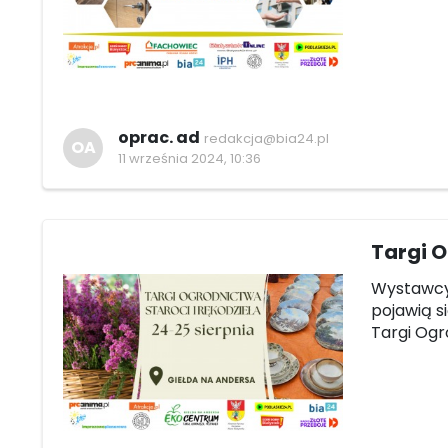
oprac. ad
redakcja@bia24.pl
OA
11 września 2024, 10:36
Targi O
Wystawcy 
pojawią s
Targi Ogro