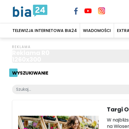
TELEWIZJA INTERNETOWA BIA24
WIADOMOŚCI
EXTR
Reklama R0
1260x300
WYSZUKIWANIE
Targi 
W najbliż
na Wiosen