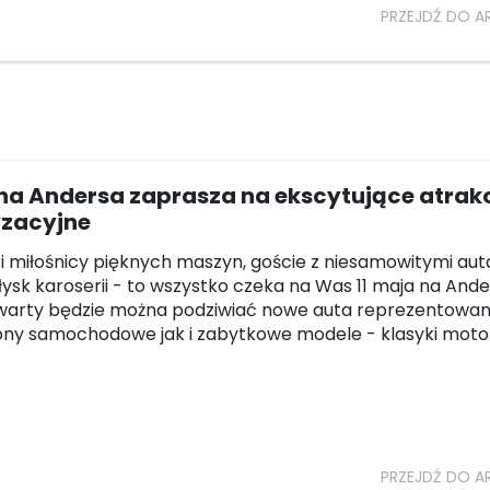
PRZEJDŹ DO A
na Andersa zaprasza na ekscytujące atrak
zacyjne
 i miłośnicy pięknych maszyn, goście z niesamowitymi aut
błysk karoserii - to wszystko czeka na Was 11 maja na Ande
zwarty będzie można podziwiać nowe auta reprezentowa
ony samochodowe jak i zabytkowe modele - klasyki motor
PRZEJDŹ DO A