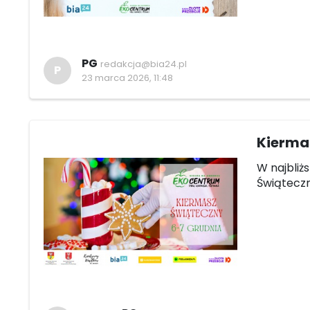
PG
redakcja@bia24.pl
P
23 marca 2026, 11:48
Kiermas
W najbliż
Świąteczn