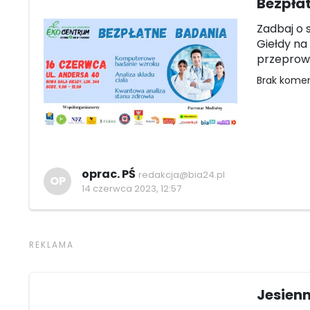
Bezpłat
Zadbaj o 
Giełdy na
przeprowa
Brak kome
oprac. PŚ
redakcja@bia24.pl
OP
14 czerwca 2023, 12:57
Jesien