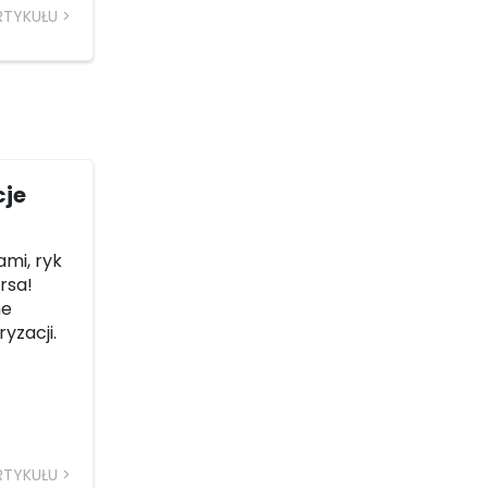
RTYKUŁU
cje
ami, ryk
rsa!
ne
yzacji.
RTYKUŁU