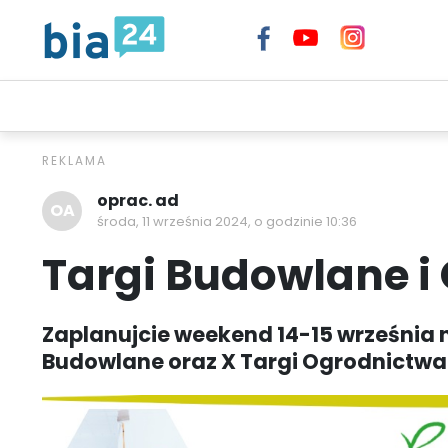
TELEWIZJA INTERNETOWA BIA24
WIADOMOŚCI
EXTR
oprac. ad
OA
środa, 11 września 2024, o godzinie 10:36
Targi Budowlane i
Zaplanujcie weekend 14-15 września n
Budowlane oraz X Targi Ogrodnictwa