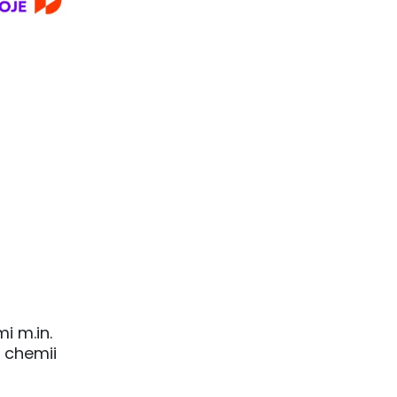
i m.in.
 chemii