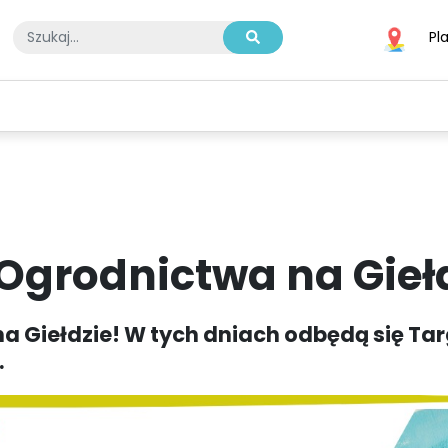
Pl
A
SPORT
BIZNES I TECHNOLOGIE
KULTURA I ROZRYWKA
 Ogrodnictwa na Gieł
a Giełdzie! W tych dniach odbędą się Tar
.