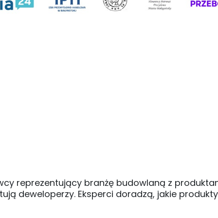
awcy reprezentujący branżę budowlaną z produktam
ują deweloperzy. Eksperci doradzą, jakie produkty