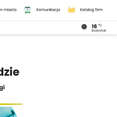
an miasta
Komunikacja
Katalog firm
16
°C
DOM I ZDROWIE
KURIER SĄSIEDZKI
УКРАЇНСЬКИЙ
Białystok
dzie
gi