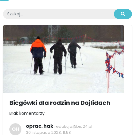
Biegówki dla rodzin na Dojlidach
Brak komentarzy
oprac. hak
redakcja@bia24.pl
OH
30 listopada 2023, 11:53