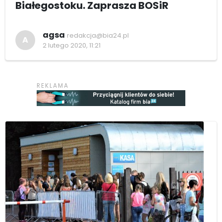
Białegostoku. Zaprasza BOSiR
agsa
redakcja@bia24.pl
A
2 lutego 2020, 11:21