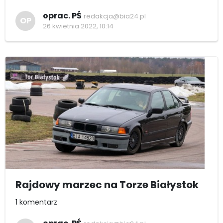
oprac. PŚ
redakcja@bia24.pl
OP
26 kwietnia 2022, 10:14
Rajdowy marzec na Torze Białystok
1 komentarz