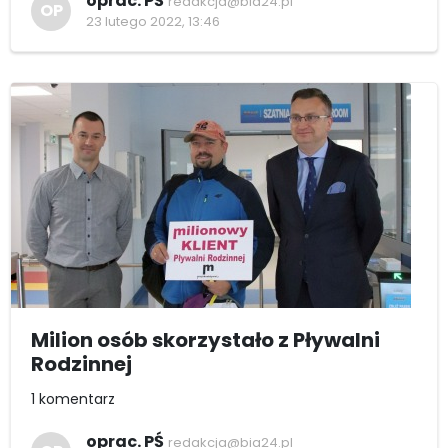
oprac. PŚ
redakcja@bia24.pl
OP
23 lutego 2022, 13:46
Milion osób skorzystało z Pływalni
Rodzinnej
1 komentarz
oprac. PŚ
redakcja@bia24.pl