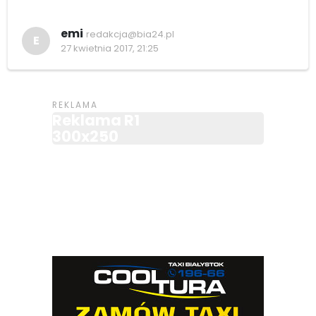
emi
redakcja@bia24.pl
E
27 kwietnia 2017, 21:25
Reklama R1
300x250