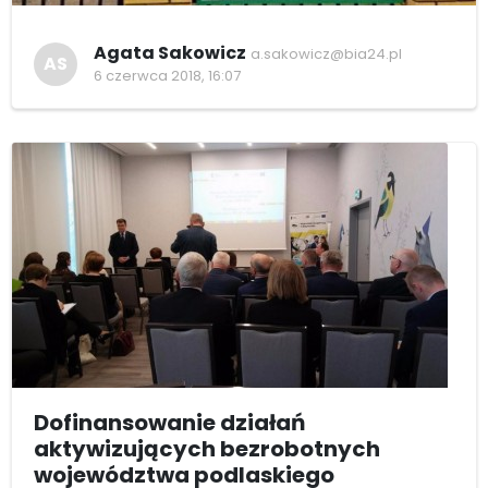
Agata Sakowicz
a.sakowicz@bia24.pl
AS
6 czerwca 2018, 16:07
Dofinansowanie działań
aktywizujących bezrobotnych
województwa podlaskiego