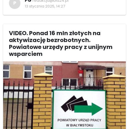
PG
redakcja@bia24.pl
P
13 stycznia 2025, 14:27
VIDEO. Ponad 16 mln złotych na
aktywizację bezrobotnych.
Powiatowe urzędy pracy z unijnym
wsparciem